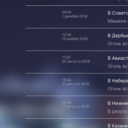
06:19
В Советс
1 декабря 2018
Машина 
12:39
В Дербы
12 ноября 2018
Огонь вс
11:20
В Авиас
30 августа 2018
Огонь вс
15:54
В Набер
22 августа 2018
Огонь вс
12:44
В Нижне
17 августа 2018
В резуль
09:30
В Казани