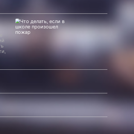
е
ий
ть
ти,