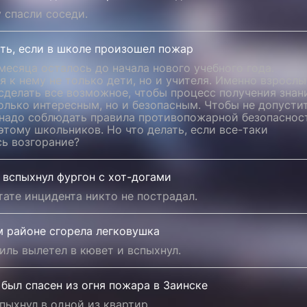
 спасли соседи.
ть, если в школе произошел пожар
есяца осталось до начала нового учебного года.
я к нему не только дети, но и учителя. Именно взрослы
сделать все возможное, чтобы процесс получения знан
олько интересным, но и безопасным. Чтобы не допусти
 надо соблюдать правила противопожарной безопаснос
этому школьников. Но что делать, если все-таки
сь возгорание?
 вспыхнул фургон с хот-догами
тате инцидента никто не пострадал.
м районе сгорела легковушка
ль вылетел в кювет и вспыхнул.
был спасен из огня пожара в Заинске
пыхнул в одной из квартир.