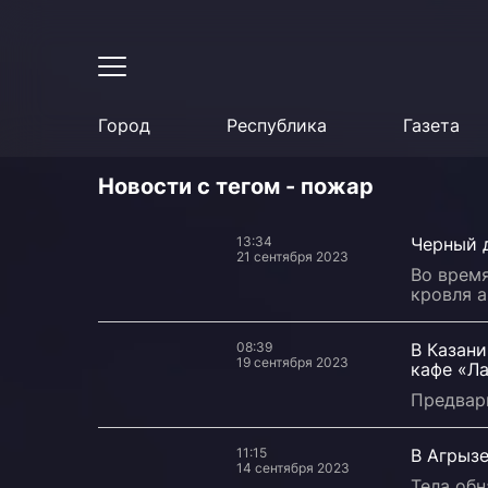
Город
Республика
Газета
Новости с тегом - пожар
13:34
Черный 
21 сентября 2023
Во время
кровля а
08:39
В Казан
19 сентября 2023
кафе «Л
Предвар
11:15
В Агрыз
14 сентября 2023
Тела об