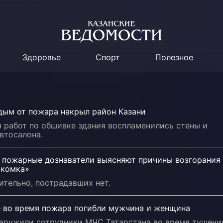
Здоровье
Спорт
Полезное
дым от пожара накрыл район Казани
 работ по обшивке здания воспламенились стены и
втосалона.
и пожарные дознаватели выясняют причины возгорания
акомка»
ительно, пострадавших нет.
е во время пожара погибли мужчина и женщина
наружили сотрудники МЧС Татарстана во время тушени