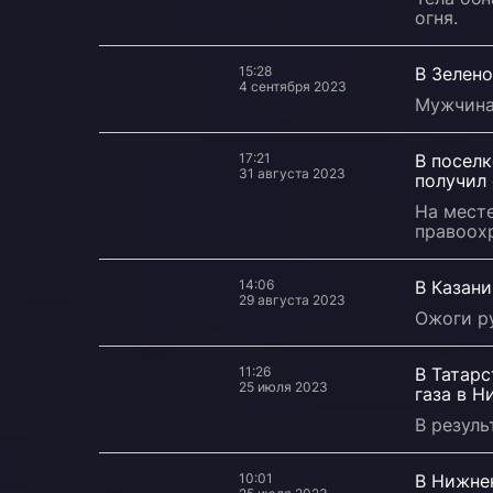
огня.
15:28
В Зелен
4 сентября 2023
Мужчина
17:21
В поселк
31 августа 2023
получил
На мест
правоох
14:06
В Казани
29 августа 2023
Ожоги ру
11:26
В Татарс
25 июля 2023
газа в 
В резул
10:01
В Нижнек