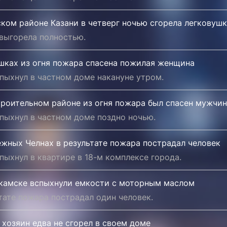
ком районе Казани в четверг ночью сгорела легковуш
выгорела полностью.
шках из огня пожара спасена пожилая женщина
пыхнул в частном доме накануне утром.
троительном районе из огня пожара был спасен мужчи
пыхнул в частном доме поздно ночью.
ежных Челнах в результате пожара пострадал человек
пыхнул в квартире в 18-м комплексе города.
камске вспыхнули емкости с моторным маслом
тате пожара пострадал один человек.
 хозяин едва не сгорел в своем доме