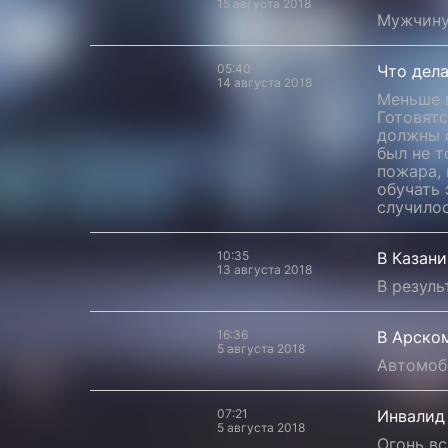
15 августа 2018
Мужчину
05:40
Что дела
14 августа 2018
Меньше м
Готовятс
должны 
был не т
пожара,
обучать 
случило
10:35
В Казани
13 августа 2018
В резуль
16:36
В Арско
5 августа 2018
Автомоби
07:21
Инвалид 
5 августа 2018
Огонь вс