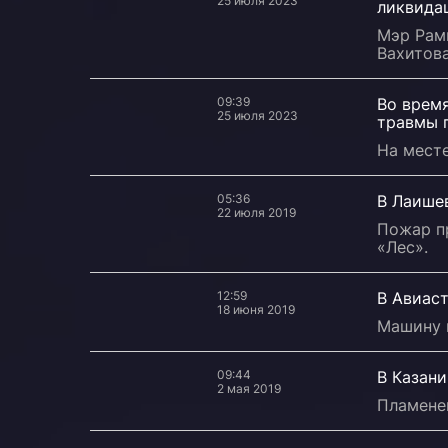
25 июля 2023
ликвида
Мэр Рам
Вахитова
09:39
Во врем
25 июля 2023
травмы 
На месте
05:36
В Лаише
22 июля 2019
Пожар п
«Лес».
12:59
В Авиаст
18 июня 2019
Машину 
09:44
В Казан
2 мая 2019
Пламенем