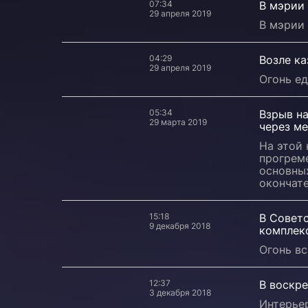
07:34
В мэрии 
29 апреля 2019
В мэрии 
04:29
Возле ка
29 апреля 2019
Огонь ед
05:34
Взрыв на
29 марта 2019
через м
На этой 
прогрем
основных
окончате
15:18
В Совет
9 декабря 2018
комплек
Огонь вс
12:37
В воскре
3 декабря 2018
Интерье