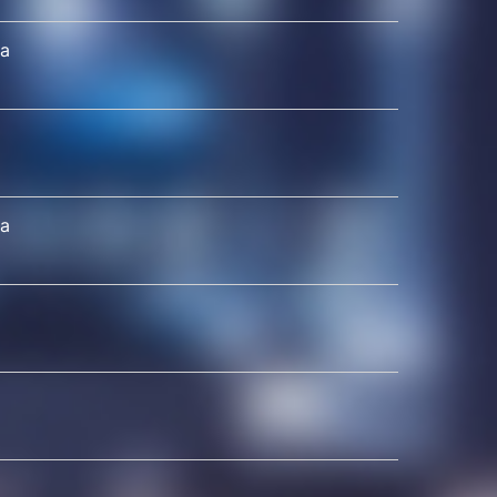
ка
на