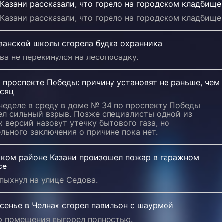
Казани рассказали, что горело на городском кладбище
Казани рассказали, что горело на городском кладбище
занской школы сгорела будка охранника
ва не перекинулся на лесопосадку.
 проспекте Победы: причину установят не раньше, чем
есяц
неделе в среду в доме № 34 по проспекту Победы
ел сильный взрыв. Позже специалисты одной из
 версий назовут утечку бытового газа, но
льного заключения о причине пока нет.
ском районе Казани произошел пожар в гаражном
се
пыхнул на улице Седова.
сенье в Челнах сгорел павильон с шаурмой
р помещения выгорел полностью.