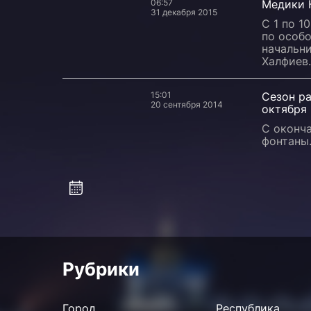
06:57
Медики 
31 декабря 2015
С 1 по 1
по особ
начальн
Халфиев.
15:01
Сезон ра
20 сентября 2014
октября
С оконч
фонтаны
Рубрики
Город
Республика