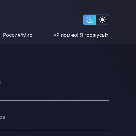
Россия/Мир
«Я помню! Я горжусь!»
и
ое