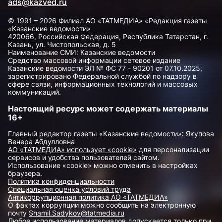
ads@kazved.ru
© 1991 – 2026 Филиал АО «ТАТМЕДИА» «Редакция газеты
«Казанские ведомости»
420066, Российская Федерация, Республика Татарстан, г.
Казань, ул. Чистопольская, д. 5
Наименование СМИ: Казанские ведомости
Средство массовой информации сетевое издание
Казанские ведомости ЭЛ № ФС 77 - 90201 от 07.10.2025,
зарегистрировано Федеральной службой по надзору в
сфере связи, информационных технологий и массовых
коммуникаций.
Настоящий ресурс может содержать материалы
16+
Главный редактор газеты «Казанские ведомости»: Якупова
Венера Абдулловна
АО «ТАТМЕДИА» использует «cookie»
для персонализации
сервисов и удобства пользователей сайтом.
Использование «cookie» можно отменить в настройках
браузера.
Политика конфиденциальности
Специальная оценка условий труда
Антикоррупционная политика АО «ТАТМЕДИА»
О фактах коррупции можно сообщить на электронную
почту
Shamil.Sadykov@tatmedia.ru
Любое использование материалов допускается только при