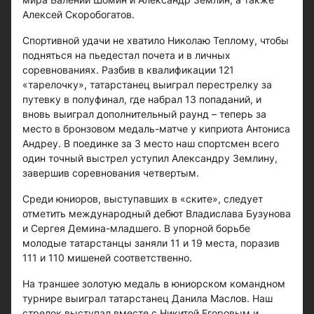
Алексей Скоробогатов.
Спортивной удачи не хватило Николаю Теплому, чтобы
подняться на пьедестал почета и в личных
соревнованиях. Разбив в квалификации 121
«тарелочку», татарстанец выиграл перестрелку за
путевку в полуфинал, где набрал 13 попаданий, и
вновь выиграл дополнительный раунд – теперь за
место в бронзовом медаль-матче у киприота Антониса
Андреу. В поединке за 3 место наш спортсмен всего
один точный выстрел уступил Александру Землину,
завершив соревнования четвертым.
Среди юниоров, выступавших в «ските», следует
отметить международный дебют Владислава Бузунова
и Сергея Демина-младшего. В упорной борьбе
молодые татарстанцы заняли 11 и 19 места, поразив
111 и 110 мишеней соответственно.
На траншее золотую медаль в юниорском командном
турнире выиграл татарстанец Данила Маслов. Наш
стрелок выступал вместе с Никитой Егоровым и