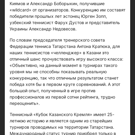
Киямов и Александр Боборыкин, получившие
«wildcard» от организаторов. Конкуренцию им составят
победители прошлых лет эстонец Юрген Зопп,
узбекский теннисист Фарух Дустов и представитель
Украины Александр Недовесов.
По словам председателя тренерского совета
Федерации тенниса Татарстана Антона Кратюка, для
наших теннисистов «челленджер» в Казани это
отличный шанс прочувствовать игру высокого класса:
«Объективно, на данный момент в турнирах такого
уровня мы не способны показывать реальную
конкуренцию, так что отличным результатом станет
победа хотя бы в первом круге соревнований. А этот
большой опыт, полученный в игре против
профессионалов из первой сотни рейтинга, трудно
переоценить».
Теннисный «Кубок Казанского Кремля» имеет 25-
летнюю историю и является одним из старейших
турниров проводимых на территории Татарстана.
Международный статус турнир приобрел только в