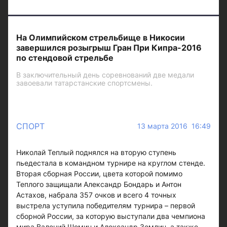
На Олимпийском стрельбище в Никосии
завершился розыгрыш Гран При Кипра-2016
по стендовой стрельбе
В заключительный день соревнований две медали
завоевали татарстанские спортсмены.
СПОРТ
13 марта 2016 16:49
Николай Теплый поднялся на вторую ступень
пьедестала в командном турнире на круглом стенде.
Вторая сборная России, цвета которой помимо
Теплого защищали Александр Бондарь и Антон
Астахов, набрала 357 очков и всего 4 точных
выстрела уступила победителям турнира – первой
сборной России, за которую выступали два чемпиона
мира Валений Шомин и Александр Землин, а также