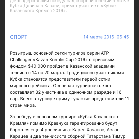
днях одержавший победу над сборной Швеции в матче
Кубка Дэвиса в Казани, примет участие в «Кубке
Казанского Кремля 2016».
СПОРТ
14 марта 2016 06:45
Розыгрыш основной сетки турнира серии ATP
Challenger «Kazan Kremlin Cup 2016» с призовым
фондом $40 000 пройдет в Казанской академии
тенниса с 14 по 20 марта. Традиционно участниками
Кубка становятся представители первой сотни
мирового рейтинга. Основная турнирная сетка
составляет 32 участника в одиночном разряде и 16
пар. Всего в турнире примут участие представители 11
стран мира.
За победу в основном турнире «Кубка Казанского
Кремля» помимо Кравчука гарантированно будут
бороться еще 4 россиянина: Карен Хачанов, Аслан
Карацев и два теннисиста сборной Татарстана Тимур