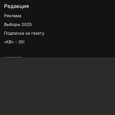
Редакция
Реклама
Выборы 2025
Подписка на газету
«КВ» - 35!
Для сообщений о фактах коррупции:
Shamil.Sadykov@tatmedia.ru
Учредитель СМИ: АО «ТАТМЕДИА»
420066, Российская Федерация, Республика
Татарстан, г. Казань, ул. Декабристов, д. 2