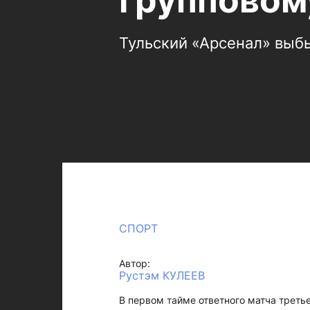
групповом
Тульский «Арсенал» выбы
СПОРТ
Автор:
Рустэм КУЛЕЕВ
В первом тайме ответного матча треть