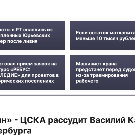
сты в РТ спаслись из
Если остаток маткапит
опленных Юрьевских
меньше 10 тысяч рубле
ер после ливня
ртовал прием заявок на
Машинист крана
курс «РЕБУС:
предстанет перед судо
ЛЕДИЕ» для проектов в
из-за травмирования
орических поселениях
рабочего
н» - ЦСКА рассудит Василий К
ербурга