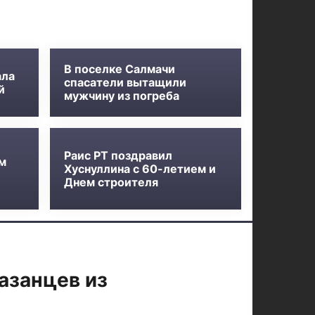
В поселке Салмачи
ала
спасатели вытащили
й
мужчину из погреба
Раис РТ поздравил
м
Хуснуллина с 60-летием и
Днем строителя
азанцев из