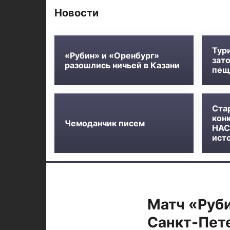
Новости
Тури
«Рубин» и «Оренбург»
зат
разошлись ничьей в Казани
пещ
Ста
кон
Чемоданчик писем
НАС
ист
Матч «Руби
Санкт-Пет