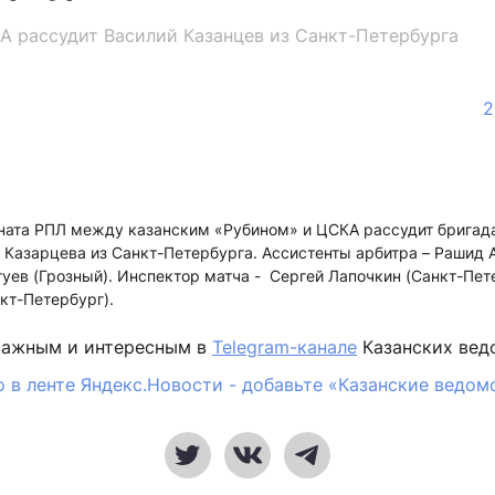
А рассудит Василий Казанцев из Санкт-Петербурга
2
оната РПЛ между казанским «Рубином» и ЦСКА рассудит бригад
Казарцева из Санкт-Петербурга. Ассистенты арбитра – Рашид 
туев (Грозный). Инспектор матча - Сергей Лапочкин (Санкт-Пете
кт-Петербург).
важным и интересным в
Telegram-канале
Казанских вед
 в ленте Яндекс.Новости - добавьте «Казанские ведом