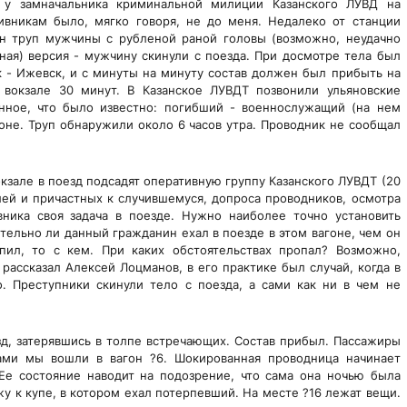
 у замначальника криминальной милиции Казанского ЛУВД на
ивникам было, мягко говоря, не до меня. Недалеко от станции
н труп мужчины с рубленой раной головы (возможно, неудачно
вная) версия - мужчину скинули с поезда. При досмотре тела был
 - Ижевск, и с минуты на минуту состав должен был прибыть на
 вокзале 30 минут. В Казанское ЛУВДТ позвонили ульяновские
нное, что было известно: погибший - военнослужащий (на нем
гоне. Труп обнаружили около 6 часов утра. Проводник не сообщал
окзале в поезд подсадят оперативную группу Казанского ЛУВДТ (20
лей и причастных к случившемуся, допроса проводников, осмотра
вника своя задача в поезде. Нужно наиболее точно установить
ительно ли данный гражданин ехал в поезде в этом вагоне, чем он
пил, то с кем. При каких обстоятельствах пропал? Возможно,
 рассказал Алексей Лоцманов, в его практике был случай, когда в
. Преступники скинули тело с поезда, а сами как ни в чем не
д, затерявшись в толпе встречающих. Состав прибыл. Пассажиры
ками мы вошли в вагон ?6. Шокированная проводница начинает
Ее состояние наводит на подозрение, что сама она ночью была
жу к купе, в котором ехал потерпевший. На месте ?16 лежат вещи.