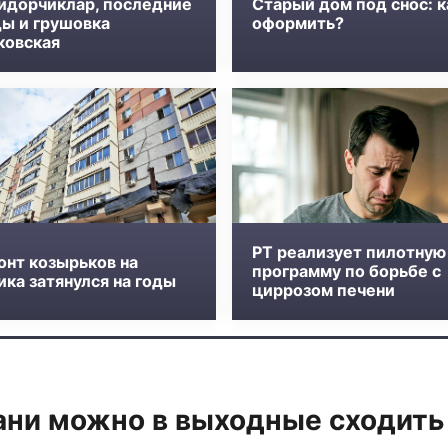
идорчиклар, последние
Старый дом под снос: к
ды и грушовка
оформить?
ковская
РТ реализует пилотную
онт козырьков на
программу по борьбе с
ка затянулся на годы
циррозом печени
ани можно в выходные сходить