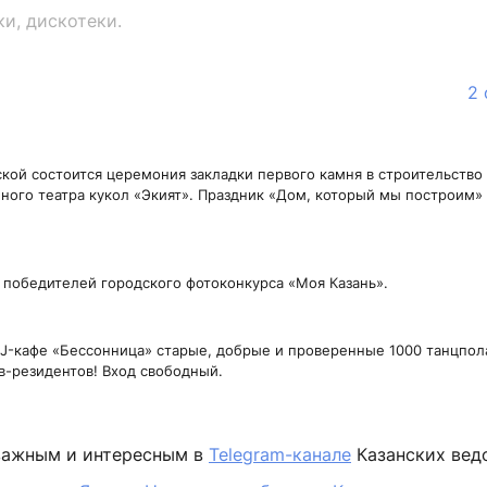
и, дискотеки.
2 
ской состоится церемония закладки первого камня в строительство
нного театра кукол «Экият». Праздник «Дом, который мы построим» 
 победителей городского фотоконкурса «Моя Казань».
DJ-кафе «Бессонница» старые, добрые и проверенные 1000 танцпол
в-резидентов! Вход свободный.
важным и интересным в
Telegram-канале
Казанских вед