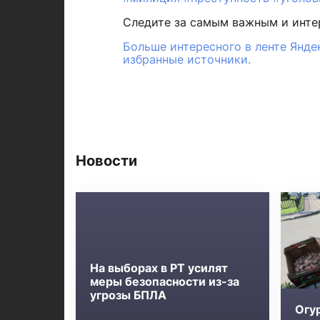
Следите за самым важным и инт
Больше интересного в ленте Янде
избранные источники.
Новости
На выборах в РТ усилят
меры безопасности из-за
угрозы БПЛА
Огу