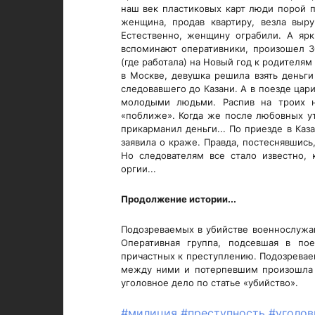
наш век пластиковых карт люди порой п
женщина, продав квартиру, везла выр
Естественно, женщину ограбили. А ярк
вспоминают оперативники, произошел 3
(где работала) на Новый год к родителям
в Москве, девушка решила взять деньги 
следовавшего до Казани. А в поезде цар
молодыми людьми. Распив на троих 
«поближе». Когда же после любовных ут
прикарманил деньги... По приезде в Ка
заявила о краже. Правда, постеснявшись
Но следователям все стало известно, 
оргии...
Продолжение истории...
Подозреваемых в убийстве военнослужащ
Оперативная группа, подсевшая в по
причастных к преступлению. Подозреваем
между ними и потерпевшим произошла с
уголовное дело по статье «убийство».
#милиция
#преступность
#уголов