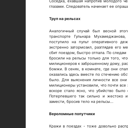
Соседка, ехавшая напротив молодого че
глазами. Следователь начинает ее опраш
Труп на рельсах
Аналогичный случай был весной этого
транспорте Гульнара Мухамеджанова
поступило на пульт оперативного де
экстренно затормозил, разглядев его м
сбит поездом, быстро отпала. По следам 
бросили на рельсы только для того, чт
милиционеров к заброшенному дому, рас
бомжи. В сенях, в комнате, где они сп
оказались здесь вместе по стечению обс
было. Для выяснения личности все они
милиционеры установили, что почти все
вскоре стало ясно, что убийство было
Потерпевшего так сильно и жестоко и
замести, бросив тело на рельсы...
Вероломные попутчики
Кражи в поездах - тоже довольно расп