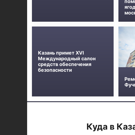
пом
яго
мос
Казань примет XVI
Международный салон
средств обеспечения
безопасности
Рем
Фучи
Куда в Каз