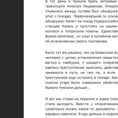
В тот день я пришла брать интервью
транспорте Алексея Лоцманова. Операт
Ульяновск между путями был обнаруже
упал с поезда). Первоначальная (и осно
обнаружен билет на поезд Новороссийск
станцию Казань и простоять на нашем
коллеги и попросили помочь. Единстве
форма капитана), он ехал в купейном ва
об исчезновении своего пассажира.
Было тут же решено, что на Казанском в
человек) с целью установления свидете
вагона и тамбуров. У каждого операти
картину преступления, выяснить, действ
занимался в пути, не пил ли, а если 
преступники еще остались в поезде. Как
пьяном угаре было совершено убийство
бывало поехали дальше...
И вот мы стоим на перроне и ждем поез
стали выходить. Вместе с оперативни
суматошно искать какие-то документы. 
изрядно навеселе. Я иду дальше и подхо