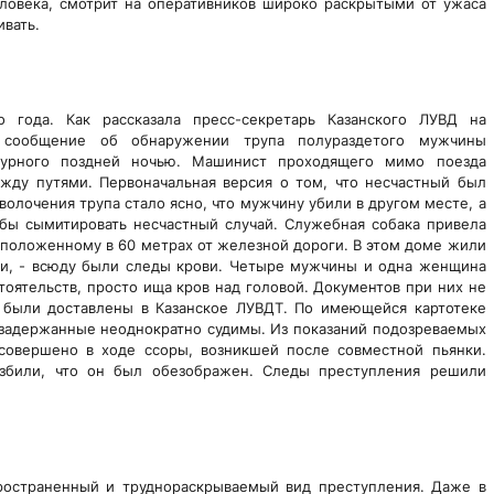
ловека, смотрит на оперативников широко раскрытыми от ужаса
ивать.
 года. Как рассказала пресс-секретарь Казанского ЛУВД на
, сообщение об обнаружении трупа полураздетого мужчины
журного поздней ночью. Машинист проходящего мимо поезда
ежду путями. Первоначальная версия о том, что несчастный был
волочения трупа стало ясно, что мужчину убили в другом месте, а
обы сымитировать несчастный случай. Служебная собака привела
положенному в 60 метрах от железной дороги. В этом доме жили
али, - всюду были следы крови. Четыре мужчины и одна женщина
тоятельств, просто ища кров над головой. Документов при них не
 были доставлены в Казанское ЛУВДТ. По имеющейся картотеке
 задержанные неоднократно судимы. Из показаний подозреваемых
 совершено в ходе ссоры, возникшей после совместной пьянки.
збили, что он был обезображен. Следы преступления решили
ространенный и труднораскрываемый вид преступления. Даже в