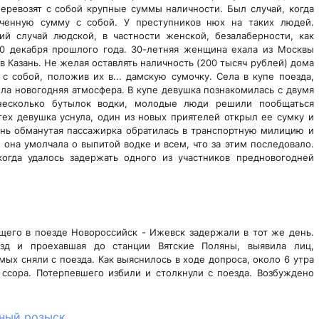
еревозят с собой крупные суммы наличности. Был случай, когда
ученную сумму с собой. У преступников нюх на таких людей.
ий случай людской, в частности женской, безалаберности, как
0 декабря прошлого года. 30-летняя женщина ехала из Москвы
 в Казань. Не желая оставлять наличность (200 тысяч рублей) дома
с собой, положив их в... дамскую сумочку. Села в купе поезда,
ила новогодняя атмосфера. В купе девушка познакомилась с двумя
несколько бутылок водки, молодые люди решили пообщаться
ех девушка уснула, один из новых приятелей открыл ее сумку и
зань обманутая пассажирка обратилась в транспортную милицию и
, она умолчала о выпитой водке и всем, что за этим последовало.
когда удалось задержать одного из участников предновогодней
его в поезде Новороссийск - Ижевск задержали в тот же день.
езд и проехавшая до станции Вятские Поляны, выявила лиц,
ых сняли с поезда. Как выяснилось в ходе допроса, около 6 утра
сора. Потерпевшего избили и столкнули с поезда. Возбуждено
ный розыск