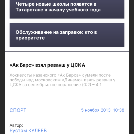
Четыре новые школы появятся в
Татарстане к началу учебного года
Обслуживание на заправке: кто в
приоритете
«Ак Барс» взял реванш у ЦСКА
Хоккеисты казанского «Ак Барса» сумели после
победы над московским «Динамо» взять реванш у
ЦСКА за сентябрьское поражение (0:2) – 4:1.
СПОРТ
5 ноября 2013 10:38
Автор:
Рустэм КУЛЕЕВ