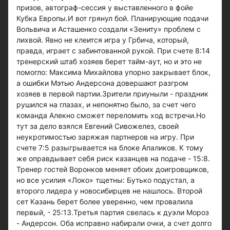
призов, автограф-сессия у выставленного в фойе
Кубка Европы.И вот грянул бой. Планирующие подачи
Вольвича и Асташенко создали «Зениту» проблем с
лихвой. Явно не клеится игра у Грбича, который,
правда, играет с забинтованной рукой. При счете 8:14
тренерский штаб хозяев берет тайм-аут, но и это не
помогло: Максима Михайлова упорно закрывает блок,
а ошибки Мэтью Андерсона довершают разгром
хозяев в первой партии.Зрители приуныли - праздник
рушился на глазах, и непонятно было, за счет чего
команда Алекно сможет переломить ход встречи.Но
тут за дело взялся Евгений Сивожелез, своей
неукротимостью заряжая партнеров на игру. При
счете 7:5 разыгрывается на блоке Апаликов. К тому
же оправдывает себя риск казанцев на подаче - 15:8.
Тренер гостей Воронков меняет обоих доигровщиков,
но все усилия «Локо» тщетны: Бутько подустал, а
второго лидера у новосибирцев не нашлось. Второй
сет Казань берет более уверенно, чем провалила
первый, - 25:13.Третья партия свелась к дуэли Мороз
- Андерсон. Оба исправно набирали очки, а счет долго