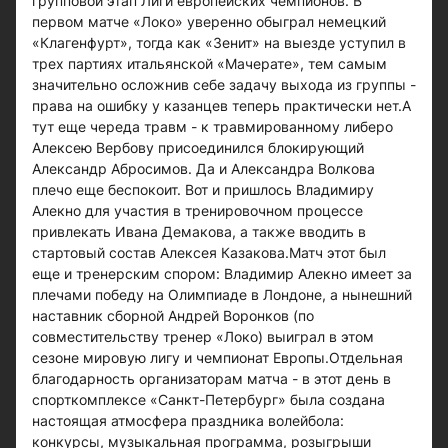
групповой этап Лиги европейских чемпионов. В
первом матче «Локо» уверенно обыграл немецкий
«Клагенфурт», тогда как «Зенит» на выезде уступил в
трех партиях итальянской «Мачерате», тем самым
значительно осложнив себе задачу выхода из группы -
права на ошибку у казанцев теперь практически нет.А
тут еще череда травм - к травмированному либеро
Алексею Вербову присоединился блокирующий
Александр Абросимов. Да и Александра Волкова
плечо еще беспокоит. Вот и пришлось Владимиру
Алекно для участия в тренировочном процессе
привлекать Ивана Демакова, а также вводить в
стартовый состав Алексея Казакова.Матч этот был
еще и тренерским спором: Владимир Алекно имеет за
плечами победу на Олимпиаде в Лондоне, а нынешний
наставник сборной Андрей Воронков (по
совместительству тренер «Локо) выиграл в этом
сезоне мировую лигу и чемпионат Европы.Отдельная
благодарность организаторам матча - в этот день в
спорткомплексе «Санкт-Петербург» была создана
настоящая атмосфера праздника волейбола:
конкурсы, музыкальная программа, розыгрыши