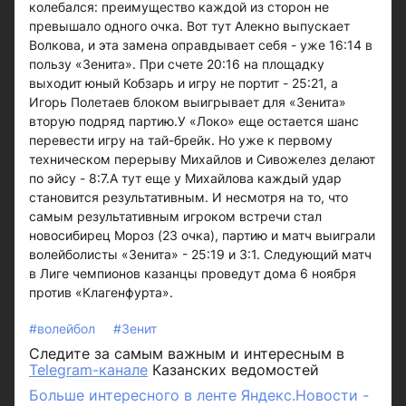
колебался: преимущество каждой из сторон не
превышало одного очка. Вот тут Алекно выпускает
Волкова, и эта замена оправдывает себя - уже 16:14 в
пользу «Зенита». При счете 20:16 на площадку
выходит юный Кобзарь и игру не портит - 25:21, а
Игорь Полетаев блоком выигрывает для «Зенита»
вторую подряд партию.У «Локо» еще остается шанс
перевести игру на тай-брейк. Но уже к первому
техническом перерыву Михайлов и Сивожелез делают
по эйсу - 8:7.А тут еще у Михайлова каждый удар
становится результативным. И несмотря на то, что
самым результативным игроком встречи стал
новосибирец Мороз (23 очка), партию и матч выиграли
волейболисты «Зенита» - 25:19 и 3:1. Следующий матч
в Лиге чемпионов казанцы проведут дома 6 ноября
против «Клагенфурта».
#волейбол
#Зенит
Следите за самым важным и интересным в
Telegram-канале
Казанских ведомостей
Больше интересного в ленте Яндекс.Новости -