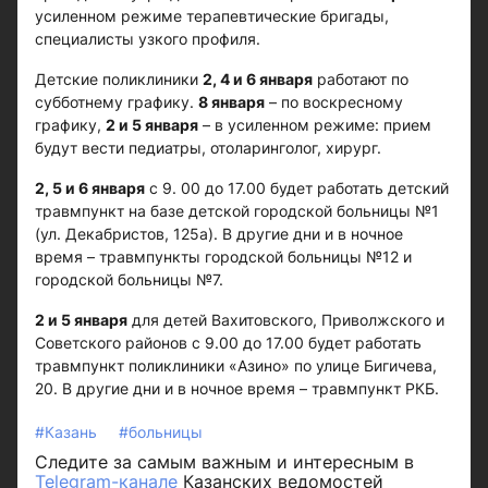
усиленном режиме терапевтические бригады,
специалисты узкого профиля.
Детские поликлиники
2, 4 и 6 января
работают по
субботнему графику.
8 января
– по воскресному
графику,
2 и 5 января
– в усиленном режиме: прием
будут вести педиатры, отоларинголог, хирург.
2, 5 и 6 января
с 9. 00 до 17.00 будет работать детский
травмпункт на базе детской городской больницы №1
(ул. Декабристов, 125а). В другие дни и в ночное
время – травмпункты городской больницы №12 и
городской больницы №7.
2 и 5 января
для детей Вахитовского, Приволжского и
Советского районов с 9.00 до 17.00 будет работать
травмпункт поликлиники «Азино» по улице Бигичева,
20. В другие дни и в ночное время – травмпункт РКБ.
#Казань
#больницы
Следите за самым важным и интересным в
Telegram-канале
Казанских ведомостей