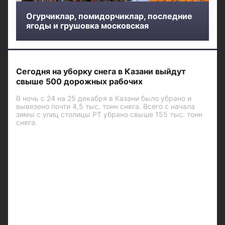
Огурчиклар, помидорчиклар, последние
ягоды и грушовка московская
Сегодня на уборку снега в Казани выйдут
свыше 500 дорожных рабочих
В ночь с 24 на 25 декабря в Казани было убрано и
вывезено почти 4,5 тыс. тонн снега. Всего с начала
зимы с улиц столицы РТ убрано свыше 155 тыс. тонн
снега.