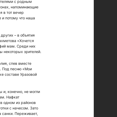
ителями с родным
тонах, напоминающие
я в тот вечер
е и потому что наша
других – в объятия
ахметова «Хочется
фий мам. Среди них
ы некоторых зрителей.
лия, спев вместе
а. Под песню «Мои
же составе Уразовой
 и, конечно, не могли
ам. Нафкат
 в одном из районов
отки с начесом. Зато
а санки. Переживает,