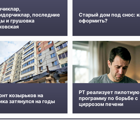
рчиклар,
идорчиклар, последние
Старый дом под снос: к
ды и грушовка
оформить?
ковская
РТ реализует пилотную
онт козырьков на
программу по борьбе с
ка затянулся на годы
циррозом печени