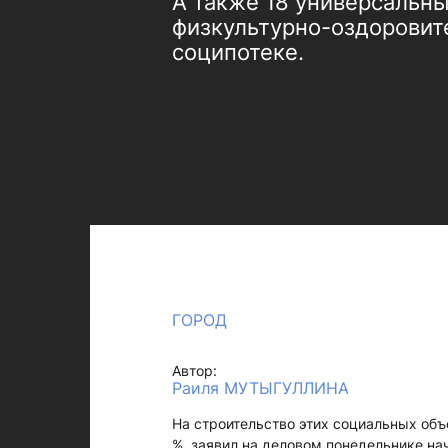
А также 18 универсальн
физкультурно-оздоровит
соципотеке.
ГОРОД
Автор:
Раиля МУТЫГУЛЛИНА
На строительство этих социальных объ
%, заявил на деловом понедельнике на