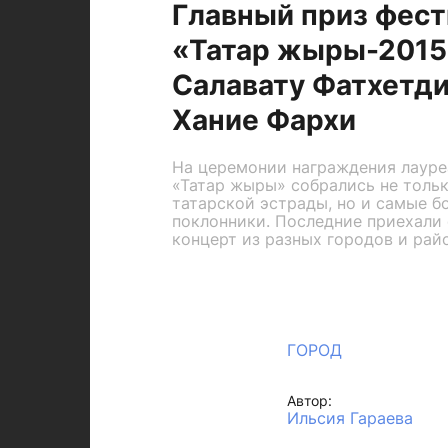
Главный приз фест
«Татар жыры-2015
Салавату Фатхетди
Хание Фархи
На церемонии награждения лауре
«Татар жыры» собрались не толь
татарской эстрады, но и самые б
поклонники. Последние приехали 
концерт из разных городов и рай
ГОРОД
Автор:
Ильсия Гараева