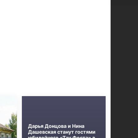
Дарья Донцова и Нина
Дашевская станут гостями
юбилейного «Тау Феста» в