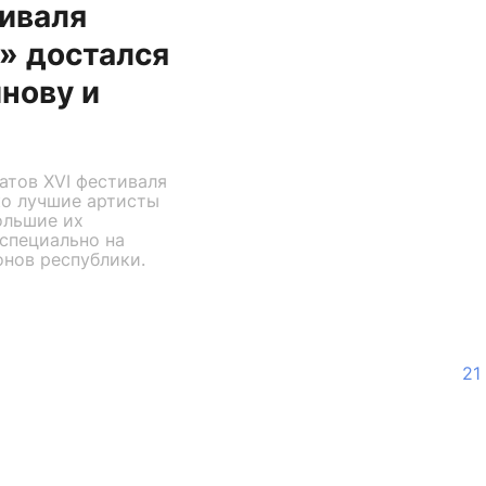
иваля
» достался
нову и
атов XVI фестиваля
ко лучшие артисты
ольшие их
специально на
онов республики.
21