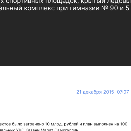
ых спортивных площадок, крытый ледовый
ельный комплекс при гимназии № 90 и 5
21 декабря 2015 07:07
ектов было затрачено 10 млрд. рублей и план выполнен на 100
чальник УКС Казани Марат Самигуллин.