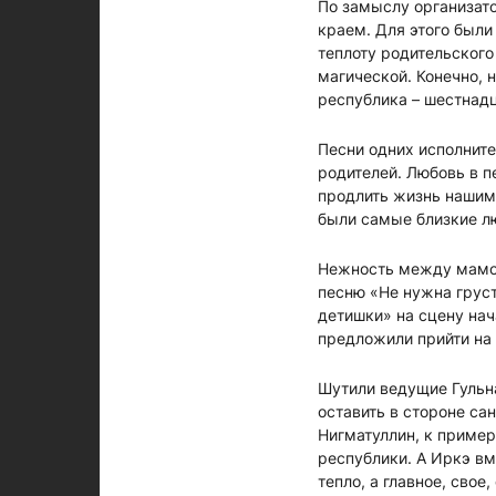
По замыслу организат
краем. Для этого был
теплоту родительского
магической. Конечно, н
республика – шестнадц
Песни одних исполните
родителей. Любовь в 
продлить жизнь нашим
были самые близкие л
Нежность между мамой
песню «Не нужна груст
детишки» на сцену нач
предложили прийти на 
Шутили ведущие Гульна
оставить в стороне са
Нигматуллин, к пример
республики. А Иркэ вм
тепло, а главное, сво