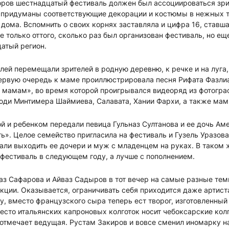
оров шестнадцатый фестиваль должен был ассоциироваться зр
и придуманы соответствующие декорации и костюмы в нежных 
 дома. Вспомнить о своих корнях заставляла и цифра 16, ставша
е только оттого, сколько раз был организован фестиваль, но ещ
атый регион.
лей перемещали зрителей в родную деревню, к речке и на луга, 
первую очередь к маме проиллюстрировала песня Рифата Фазли
 мамам», во время которой проигрывался видеоряд из фотогра
юди Минтимера Шаймиева, Салавата, Хании Фархи, а также мам
 и ребенком передали певица Гульназ Султанова и ее дочь Аме
ь». Целое семейство пригласила на фестиваль и Гузель Уразов
али выходить ее дочери и муж с младенцем на руках. В таком 
фестиваль в следующем году, а лучше с пополнением.
з Сафарова и Айваз Садыров в тот вечер на самые разные темы
нкции. Оказывается, ограничивать себя приходится даже артист
у, вместо французского сыра теперь ест творог, изготовленный
есто итальянских капроновых колготок носит чебоксарские колг
е, отмечает ведущая. Рустам Закиров и вовсе сменил иномарку н