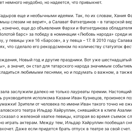
ет немного неудобно, но надеется, что привыкнет.
адыров еще и необычными идеями. Так, по их словам, Хания Ф
ыш слезам не верит», а Салават Фатхетдинов – в татарской ве
, конечно, еще до объявления Фархи и Фатхетдинова обладателя
Золотой барс» за победу в номинации «Любовь народа» среди и
у, у певицы уже 16 «Барсов», а у певца – 17. В 2010 году Сала
ях, что сделало его рекордсменом по количеству статуэток фес
ждения, Новый год и другие праздники. Вот уже шестнадцатый
», а значит, он стал для татарского народа значимым событие
сладиться любимыми песнями, но и подумать о важном, а также 
зала заслужили далеко не только лауреаты премии. Настоящий
ь руководителя исполкома Казани Иван Кузнецов, произнеся по
умажки! Зрители от человека по имени Иван такого точно не о
аловского театра Ильдар Хайруллин, снявшийся в клипе Азалии
ссказал о железной хватке певицы, которая во время съемок сл
жно играть актерам. Между тем, Ильдар Хайруллин пообещал сня
захочет. Даже если придется брать отпуск в театре за свой счет.