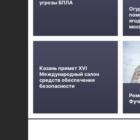
угрозы БПЛА
Огу
пом
яго
мос
Казань примет XVI
Международный салон
средств обеспечения
безопасности
Рем
Фучи