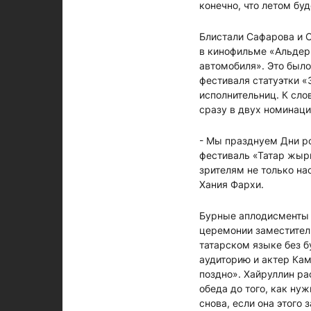
конечно, что летом буд
Блистали Сафарова и С
в кинофильме «Альдерм
автомобиля». Это было
фестиваля статуэтки «
исполнительниц. К слов
сразу в двух номинаци
- Мы празднуем Дни ро
фестиваль «Татар жыры
зрителям не только на
Хания Фархи.
Бурные аплодисменты 
церемонии заместител
татарском языке без б
аудиторию и актер Кам
поздно». Хайруллин ра
обеда до того, как ну
снова, если она этого 