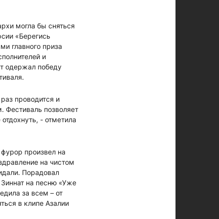
архи могла бы сняться
рсии «Берегись
ми главного приза
сполнителей и
ват одержал победу
тиваля.
 раз проводится и
м. Фестиваль позволяет
отдохнуть, - отметила
 фурор произвел на
здравление на чистом
жидали. Порадовал
 Зиннат на песню «Уже
едила за всем – от
ться в клипе Азалии