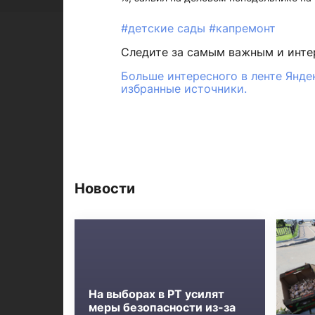
#детские сады
#капремонт
Следите за самым важным и инт
Больше интересного в ленте Янде
избранные источники.
Новости
На выборах в РТ усилят
меры безопасности из-за