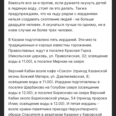
Взвесьте все за и против, если думаете окунуть детей
в ледяную воду, стоит ли это делать. Также
предупреждаем, что на льду рядом с иорданями
нельзя создавать скопление людей - не больше
двадцати человек. А окунаться лучше по одному, ни в
коем случае не более трех человек.
В Казани подготовлено пять иорданей. Эти места
традиционные и хорошо известны горожанам.
Православных ждут в поселке Красная Горка
(Никольская церковь, ул. Приволжская, 32; освящение
воды в 11.00), в поселке Мирном на озере
Верхний Кабан возле кафе «Сокол» (приход Казанской
иконы Божией Матери, ул. Давликеевская, 8;
освящение воды в 11.00). Иордани подготовлены в
поселке Щербаково на Голубом озере (освящение
воды в 12.00), в поселке Борисково на озере Верхний
Кабан около Борисковской улицы, 54 (приход пророка
Илии; освящение воды в 12.00). И пятая иордань -
возле храма-памятника прихода Нерукотворного
образа Спасителя в акватории Казанки у Кировской