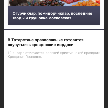
Огурчиклар, помидорчиклар, последние
ягоды и грушовка московская
В Татарстане православные готовятся
окунуться в крещенские иордани
19 января отмечается великий христианский праздник
Крещения Господня.