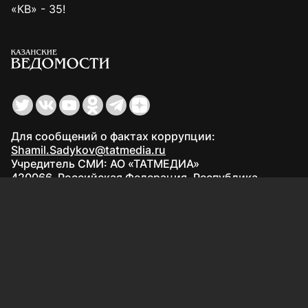
«КВ» - 35!
Для сообщений о фактах коррупции:
Shamil.Sadykov@tatmedia.ru
Учредитель СМИ: АО «ТАТМЕДИА»
420066, Российская Федерация, Республика
Татарстан, г. Казань, ул. Декабристов, д. 2
Редакция:
(843) 562-64-30
info@kazved.ru
Рекламный отдел
:
(843) 562-64-35
ads@kazved.ru
© 1991 – 2026 Филиал АО «ТАТМЕДИА» «Редакция газеты
«Казанские ведомости»
420066, Российская Федерация, Республика Татарстан, г.
Казань, ул. Чистопольская, д. 5