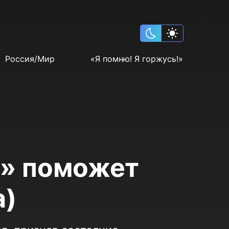
Россия/Мир
«Я помню! Я горжусь!»
у» поможет
а)