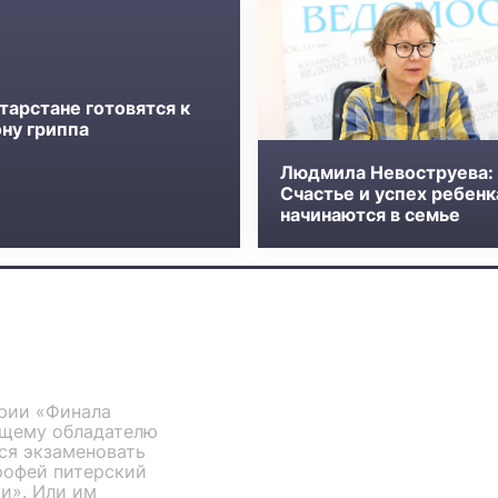
тарстане готовятся к
ону гриппа
Людмила Невоструева:
Счастье и успех ребенк
начинаются в семье
ерии «Финала
ющему обладателю
ся экзаменовать
рофей питерский
и». Или им