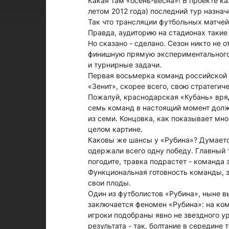
Какая там «осень-весна»! В проекте ка
летом 2012 года) последний тур назнач
Так что трансляции футбольных матчей
Правда, аудиторию на стадионах такие
Но сказано - сделано. Сезон никто не
финишную прямую экспериментального с
и турнирные задачи.
Первая восьмерка команд российской 
«Зенит», скорее всего, свою стратеги
Пожалуй, краснодарская «Кубань» вряд
семь команд в настоящий момент долж
из семи. Концовка, как показывает мно
целом картине.
Каковы же шансы у «Рубина»? Думаетс
одержали всего одну победу. Главный 
погодите, травка подрастет - команда 
Функциональная готовность команды, з
свои плоды.
Один из футболистов «Рубина», ныне вы
заключается феномен «Рубина»: на ко
игроки подобраны явно не звездного ур
результата - так, болтание в середине 