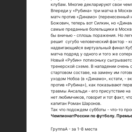
клубам. Многие декларируют свои чемп
Впереди у «Рубина» три матча в Москв
матч против «Динамо» (перенесенный н
Божович, теперь вот Силкин, но «Дина
самые преданные болельщики в Москве 
бы вничью - сплошь поражения. Но легк
решит сугубо человеческий фактор - ко
надвигающийся виртуальный финал Кубк
матча подряд у одного и того же сопер
Новый «Рубин» потихоньку сыгрывается,
тренерской схеме. В нападении очень 
стартовом составе, на замену им гото
уходом Нобоа (в «Динамо», кстати, - 
против «Рубина»), как показывают перв
травмы Ансальди - его присутствие на 
нет любимчиков, говорит и тот факт, ч
капитан Роман Шаронов.
Так что подождем субботы - что-то про
ЧемпионатРоссии по футболу. Премь
ГруппаA - за 1-8 места