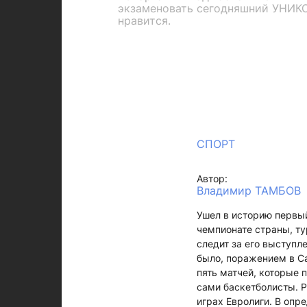
экзаменовать сегодняшний УНИКС,
нравится.
СПОРТ
Автор:
Владимир ТАМБОВ
Ушел в историю первый
чемпионате страны, ту
следит за его выступл
было, поражением в С
пять матчей, которые 
сами баскетболисты. Р
играх Евролиги. В опр