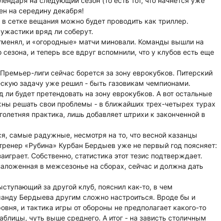
лендаря на следующий сезон (то есть тот, что начнется уже
ен на середину декабря!
 в сетке вещания можно будет проводить как триллер.
 ужастики вряд ли соберут.
 отменял, и «огородные» матчи миновали. Команды вышли на
езона, и теперь все вдруг вспомнили, что у клубов есть еще
Премьер-лиги сейчас борется за зону еврокубков. Питерский
ческую задачу уже решил - быть газовикам чемпионами.
 ли будет претендовать на зону еврокубков. А вот остальные
ны решать свои проблемы - в ближайших трех-четырех турах
голетняя практика, лишь добавляет штрихи к законченной в
я, самые радужные, несмотря на то, что весной казанцы
тренер «Рубина» Курбан Бердыев уже не первый год поясняет:
заиграет. Собственно, статистика этот тезис подтверждает.
аложенная в межсезонье на сборах, сейчас и должна дать
ступающий за другой клуб, пояснил как-то, в чем
манду Бердыева другим сложно настроиться. Вроде бы и
овня, и тактика игры от обороны не предполагает какого-то
таблицы, чуть выше среднего. А итог - на зависть столичным