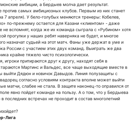
ионские амбиции, а Бердыев молча дает результат.
е против самых амбициозных клубов. Первым из них станет
а 7 апреля). У бело-голубых меняются тренеры: Кобелев,
мо» по-прежнему остается для Казани «клиентом» - даже
не вспомнят, когда же их команда сыграла с «Рубином» хотя
ой прогулки у наших ребят наверняка не будет, и многое
го назначат судьей на этот матч. Фаны уже держат в уме и
а России с участием этих двух команд. Выиграть же два
ника крайне тяжело чисто психологически.
 игроки притираются друг к другу, находят себя в
стараются Мартинс и Вальдес, все чаще выходящие вместе в
вы выйти Дядюн и новичок Давыдов. Линия полузащиты с
эквадорец согласно условиям контракта вполне может выйти
ые матчи, слабее не стала. В защите наконец-то оправился от
поле явно пойдет команде на пользу. А о том, что у Бердыева
то в последних встречах не проходит в состав многолетний
изойдет?
ер-Лига