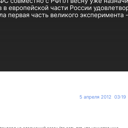
РФС совместно с РФПЛ весну уже назначи
в в европейской части России удовлетвор
ла первая часть великого эксперимента -
5 апреля 2012 03:19