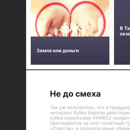
В Та
сез
Земля или деньги
Не до смеха
Так уж получилось, что в преддв
четырех» Кубка Европы действу
кубка казанскому УНИКСу придет
претендентов на этот почетный т
«Спартак» и подмосковные «Химк