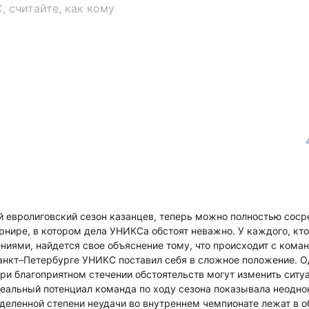
 считайте, как кому
 евролиговский сезон казанцев, теперь можно полностью соср
рнире, в котором дела УНИКСа обстоят неважно. У каждого, кто
ениями, найдется свое объяснение тому, что происходит с коман
анкт–Петербурге УНИКС поставил себя в сложное положение. 
при благоприятном стечении обстоятельств могут изменить ситуа
еальный потенциал команда по ходу сезона показывала неодно
еделенной степени неудачи во внутреннем чемпионате лежат в о