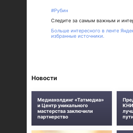
#Рубин
Следите за самым важным и инт
Больше интересного в ленте Янде
избранные источники.
Новости
Медиахолдинг «Татмедиа»
Пре
и Центр уникального
КНИ
мастерства заключили
луч
партнерство
пут