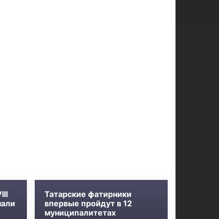
II
Татарские фатирники
нали
впервые пройдут в 12
муниципалитетах