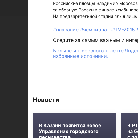
Российские пловцы Владимир Морозов,
за сборную России в финале комбиниро
На предварительной стадии плыл лишь
#плавание
#чемпионат
#ЧМ-2015
Следите за самым важным и инт
Больше интересного в ленте Янде
избранные источники.
Новости
В Казани появится новое
В Р
Управление городского
на 
лесничества
с п