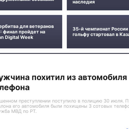
наследия
ербитва для ветеранов
35-й чемпионат России
: финал пройдет на
гольфу стартовал в Каз
n Digital Week
ужчина похитил из автомобиля
елефона
шенном преступлении поступило в полицию 30 июля. 
салона его автомобиля были похищены 3 сотовых телеф
ужба МВД по РТ.