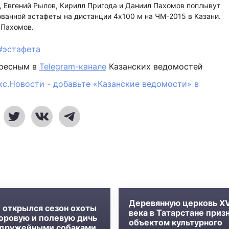
 Евгений Рылов, Кирилл Пригода и Даниил Пахомов поплывут
ванной эстафеты на дистанции 4х100 м на ЧМ-2015 в Казани.
 Пахомов.
#эстафета
ересным в
Telegram-канале
Казанских ведомостей
кс.Новости - добавьте «Казанские ведомости» в
Деревянную церковь XVI
Т открылся сезон охоты
века в Татарстане приз
боровую и полевую дичь
объектом культурного
одружейными собаками