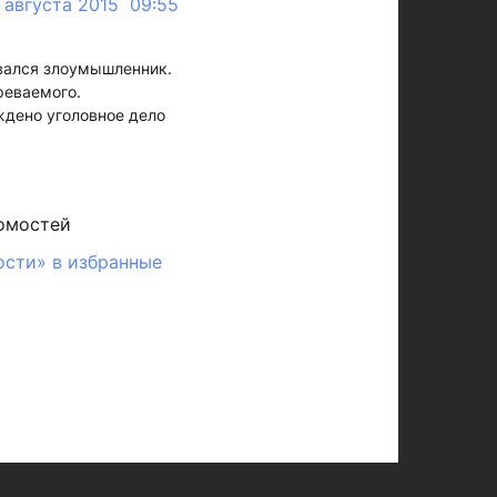
 августа 2015 09:55
овался злоумышленник.
реваемого.
дено уголовное дело
омостей
ости» в избранные