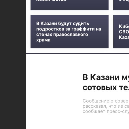
В Казани будут судить
Киб
подростков за граффити на
СВО
стенах православного
Kaza
храма
В Казани м
сотовых т
Сообщение о совер
рассказал, что из 
сообщает пресс-сл