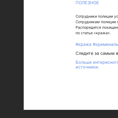
ПОЛЕЗНОЕ
Сотрудники полиции ус
Сотрудникам полиции п
Распорядится похищен
по статье «кража».
#кража
#криминаль
Следите за самым 
Больше интересного
источники.