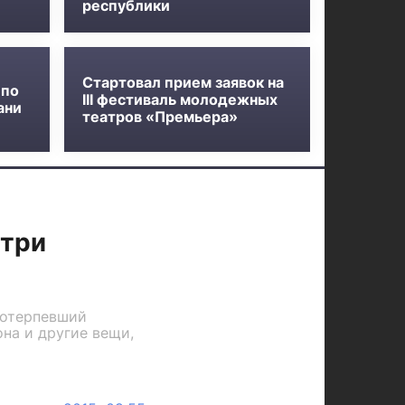
республики
Стартовал прием заявок на
 по
III фестиваль молодежных
ани
театров «Премьера»
 три
Потерпевший
она и другие вещи,