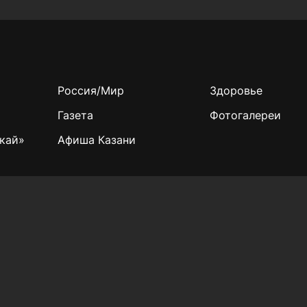
Россия/Мир
Здоровье
Газета
Фотогалереи
кай»
Афиша Казани
Учредитель СМИ: АО «ТАТМЕДИА»
420066, Российская Федерация, Республика