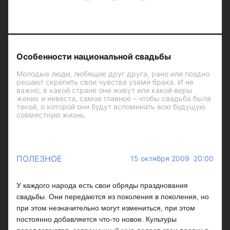
Особенности национальной свадьбы
Молодые люди, любящие друг друга, рано или поздно
решают скрепить свои чувства узами брака. И не
важно, в какой стране они живут или какой веры
жених и невеста, самое главное – чтобы свадьба была
такой, о которой они будут вспоминать всю будущую
совместную жизнь.
ПОЛЕЗНОЕ
15 октября 2009 20:00
У каждого народа есть свои обряды празднования
свадьбы. Они передаются из поколения в поколения, но
при этом незначительно могут измениться, при этом
постоянно добавляется что-то новое. Культуры