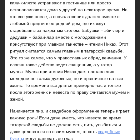
кияу-киляэте устраивают в гостинице или просто
останавливаются дома у друзей на некоторое время. Но
это все уже после, а сначала жених должен вместе с
любимой придти в ее родной дом, где их ждут
старейшины за накрытым столом. Бабушки – эби-лер и
дедушки – бабай-лар вместе с молодоженами
присутствуют при главном таинстве – чтении Никах. Этот
ритуал считается самым главным в татарской свадьбе.
Это то же самое, что у православных обряд венчания. У
славян такое действо ведет священник, а у татар –
мулла. Мулла при чтении Никах дает наставления
молодым не только духовные, но и практичные на всю
жизнь. По времени все длится примерно час и только
после этого жених и невеста по праву считаются мужем и
женой.
Начинается пир, и свадебное оформление теперь играет
важную роль! Если даже учесть, что невеста во время
татарской свадьбы не должна есть, пить, улыбаться и
даже целоваться со своим мужем, то хоть
свадебные
букеты
могут радовать ее глаз.