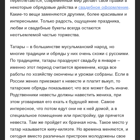
переплетаются, современный мир делает свои правки в
некоторые обрядовые действа и
свадебное оформление
.
Какие-то вещи заменяются другими, более красивыми и
интересными. Только радость, ощущение праздника,
любви и свадебные букеты всегда остаются
неотъемлемой частью торжества.
Татары – в большинстве мусульманский народ, но
многие традиции и обряды у них очень схожи с русскими.
По традициям, татары празднуют свадьбу в январе –
именно этот период считается временем, когда все
работы по хозяйству окончены и урожаи собраны. Если в
России жених приезжает к невесте и платит выкуп, то
татарские обряды показывают, что все может быть иначе.
Родственники невесты должны навестить жениха, при
этом уговаривая его ехать к будущей жене. Самое
интересное, что потом едут они не к ней домой, а в
специальное помещение или пристройку, где прячется
невеста. Там же пройдет их брачная ночь. Такое место у
татар называется кияу-киляэте. Но времена меняются, и
сегодня вместо различных пристроек молодожены свое