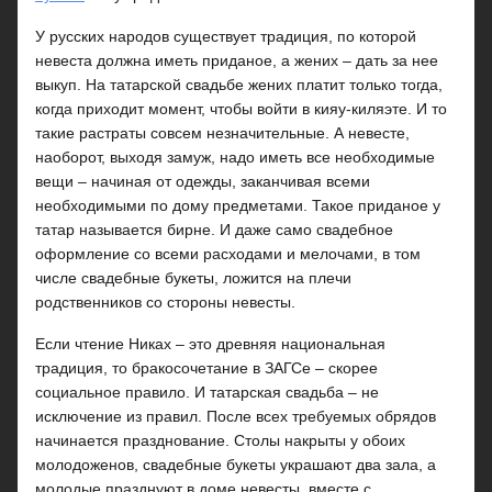
У русских народов существует традиция, по которой
невеста должна иметь приданое, а жених – дать за нее
выкуп. На татарской свадьбе жених платит только тогда,
когда приходит момент, чтобы войти в кияу-киляэте. И то
такие растраты совсем незначительные. А невесте,
наоборот, выходя замуж, надо иметь все необходимые
вещи – начиная от одежды, заканчивая всеми
необходимыми по дому предметами. Такое приданое у
татар называется бирне. И даже само свадебное
оформление со всеми расходами и мелочами, в том
числе свадебные букеты, ложится на плечи
родственников со стороны невесты.
Если чтение Никах – это древняя национальная
традиция, то бракосочетание в ЗАГСе – скорее
социальное правило. И татарская свадьба – не
исключение из правил. После всех требуемых обрядов
начинается празднование. Столы накрыты у обоих
молодоженов, свадебные букеты украшают два зала, а
молодые празднуют в доме невесты, вместе с