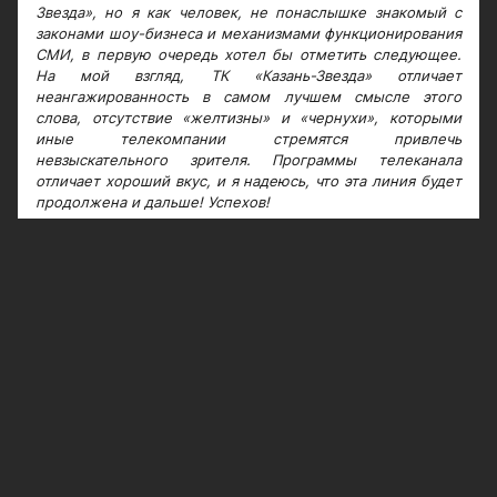
Звезда», но я как человек, не понаслышке знакомый с
законами шоу-бизнеса и механизмами функционирования
СМИ, в первую очередь хотел бы отметить следующее.
На мой взгляд, ТК «Казань-Звезда» отличает
неангажированность в самом лучшем смысле этого
слова, отсутствие «желтизны» и «чернухи», которыми
иные телекомпании стремятся привлечь
невзыскательного зрителя. Программы телеканала
отличает хороший вкус, и я надеюсь, что эта линия будет
продолжена и дальше! Успехов!
ВАЛЕРИЙ КОРОТКОВ, пианист и музыкальный директор
группы JIVE
Канал обзавелся пакетом свежих программ, каждая -
товар штучный, тщательно изготовленный. И успевшая
стать лауреатом престижных общероссийских
конкурсов «Чрезвычайка», и популярная «Адымнар»
держат высокую планку. Каркас телеканала -
программа «Столица» с главными городскими и
республиканскими новостями. Особая гордость
телерадиокомпании - профессиональная, сильная
аналитика в программах «Республика. Итоги недели»