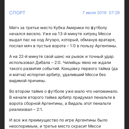
СПОРТ
7 июля 2019 07:29
Матч за третье место Кубка Америки по футболу
начался весело. Уже на 13-й минуте хитрец Месси
выдал пас на ход Агуэро, который, обманув вратаря,
послал мяч в пустые ворота – 1:0 в пользу Аргентины.
А на 22-й минуте свой шанс на рывок и точный удар
использовал Дибала – 2:0. Чилийцы явно не ждали
такого развития событий. Концовку первого тайма (да
и матча) испортил арбитр, удаливший Месси без
видимой причины.
Во втором тайме о футболе уже мало что напоминало.
В начале второго тайма арбитр придумал пенальти в
ворота сборной Аргентины, а Видаль этот пенальти
реализовал – 2:1.
И все же преимущество по игре Аргентины было
неоспоримым, и третье место скрасит Месси