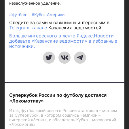
незаслуженное удаление.
#футбол
#Кубок Америки
Следите за самым важным и интересным в
Telegram-канале
Казанских ведомостей
Больше интересного в ленте Яндекс.Новости -
добавьте «Казанские ведомости» в избранные
источники.
Суперкубок России по футболу достался
«Локомотиву»
Итак, футбольный сезон в России стартовал – матчем
за Суперкубок, в котором сошлись чемпион –
питерский «Зенит», и обладатель Кубка – московский
«Локомотив».