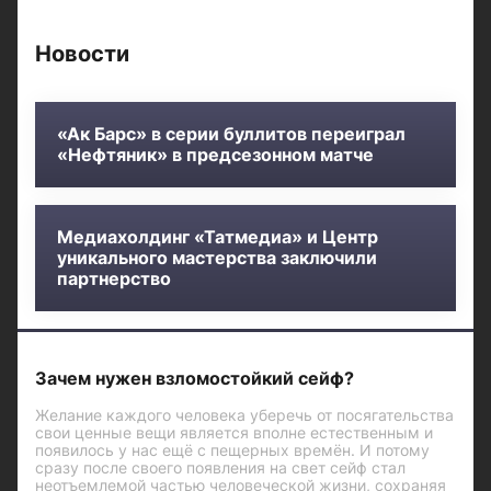
Новости
«Ак Барс» в серии буллитов переиграл
«Нефтяник» в предсезонном матче
Медиахолдинг «Татмедиа» и Центр
уникального мастерства заключили
партнерство
Зачем нужен взломостойкий сейф?
Желание каждого человека уберечь от посягательства
свои ценные вещи является вполне естественным и
появилось у нас ещё с пещерных времён. И потому
сразу после своего появления на свет сейф стал
неотъемлемой частью человеческой жизни, сохраняя