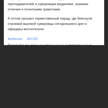
преподавателей и суворовцев медалями, знаками
отличия и почетными грамотами.
А потом прошел торжественный парад, где блеснули
строевой выучкой суворовцы сегодняшнего дня и
офицеры-воспитатели.
#юбилеи
#КСВУ
Следите за самым важным и интересным в
Telegram-канале
Казанских ведомостей
Больше интересного в ленте Яндекс.Новости -
добавьте «Казанские ведомости» в избранные
источники.