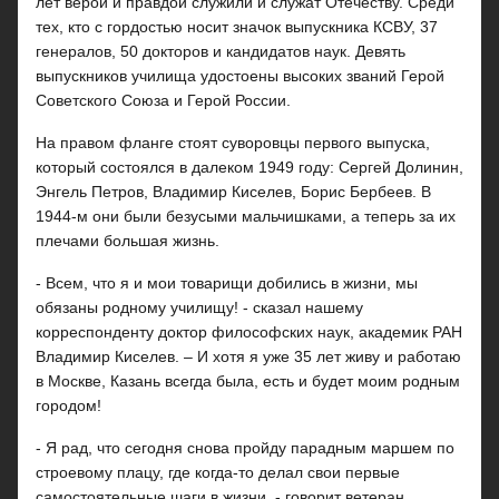
лет верой и правдой служили и служат Отечеству. Среди
тех, кто с гордостью носит значок выпускника КСВУ, 37
генералов, 50 докторов и кандидатов наук. Девять
выпускников училища удостоены высоких званий Герой
Советского Союза и Герой России.
На правом фланге стоят суворовцы первого выпуска,
который состоялся в далеком 1949 году: Сергей Долинин,
Энгель Петров, Владимир Киселев, Борис Бербеев. В
1944-м они были безусыми мальчишками, а теперь за их
плечами большая жизнь.
- Всем, что я и мои товарищи добились в жизни, мы
обязаны родному училищу! - сказал нашему
корреспонденту доктор философских наук, академик РАН
Владимир Киселев. – И хотя я уже 35 лет живу и работаю
в Москве, Казань всегда была, есть и будет моим родным
городом!
- Я рад, что сегодня снова пройду парадным маршем по
строевому плацу, где когда-то делал свои первые
самостоятельные шаги в жизни, - говорит ветеран.