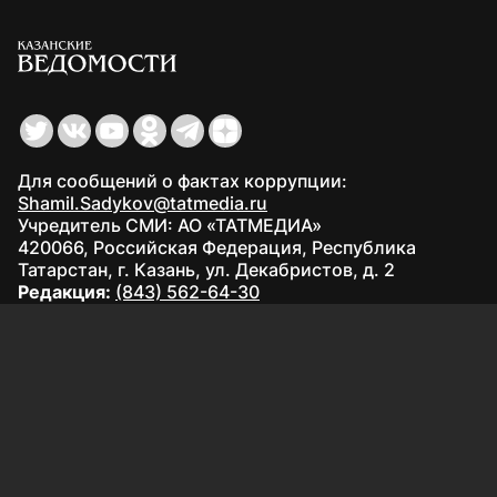
Для сообщений о фактах коррупции:
Shamil.Sadykov@tatmedia.ru
Учредитель СМИ: АО «ТАТМЕДИА»
420066, Российская Федерация, Республика
Татарстан, г. Казань, ул. Декабристов, д. 2
Редакция:
(843) 562-64-30
info@kazved.ru
Рекламный отдел
:
(843) 562-64-35
ads@kazved.ru
© 1991 – 2026 Филиал АО «ТАТМЕДИА» «Редакция газеты
«Казанские ведомости»
420066, Российская Федерация, Республика Татарстан, г.
Казань, ул. Чистопольская, д. 5
Наименование СМИ: Казанские ведомости
Средство массовой информации сетевое издание