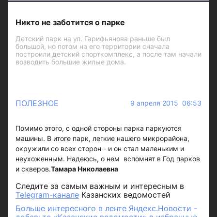
Никто не заботится о парке
Детский парк на ул. Гарифьянова раньше был
большой, но потом на его территории сначала
построили детский спорткомплекс, а после там начали
возводить большие жилые дома.
ПОЛЕЗНОЕ
9 апреля 2015 06:53
Помимо этого, с одной стороны парка паркуются
машины. В итоге парк, легкие нашего микрорайона,
окружили со всех сторон - и он стал маленьким и
неухоженным. Надеюсь, о нем вспомнят в Год парков
и скверов.
Тамара Николаевна
Следите за самым важным и интересным в
Telegram-канале
Казанских ведомостей
Больше интересного в ленте Яндекс.Новости -