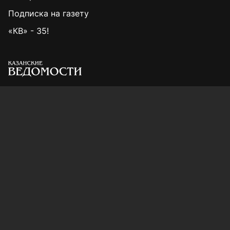
Подписка на газету
«КВ» - 35!
Для сообщений о фактах коррупции:
Shamil.Sadykov@tatmedia.ru
Учредитель СМИ: АО «ТАТМЕДИА»
420066, Российская Федерация, Республика
Татарстан, г. Казань, ул. Декабристов, д. 2
Редакция:
(843) 562-64-30
info@kazved.ru
Рекламный отдел
:
(843) 562-64-35
ads@kazved.ru
© 1991 – 2026 Филиал АО «ТАТМЕДИА» «Редакция газеты