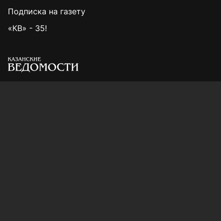
Подписка на газету
«КВ» - 35!
Для сообщений о фактах коррупции:
Shamil.Sadykov@tatmedia.ru
Учредитель СМИ: АО «ТАТМЕДИА»
420066, Российская Федерация, Республика
Татарстан, г. Казань, ул. Декабристов, д. 2
Редакция:
(843) 562-64-30
info@kazved.ru
Рекламный отдел
:
(843) 562-64-35
ads@kazved.ru
© 1991 – 2026 Филиал АО «ТАТМЕДИА» «Редакция газеты