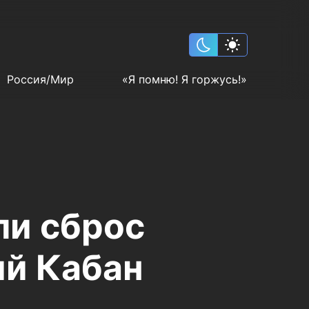
Россия/Мир
«Я помню! Я горжусь!»
ли сброс
ий Кабан