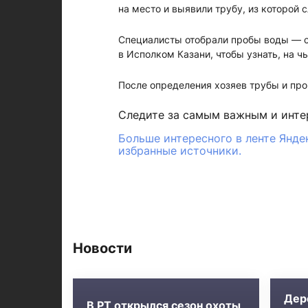
на место и выявили трубу, из которой 
Специалисты отобрали пробы воды — ст
в Исполком Казани, чтобы узнать, на ч
После определения хозяев трубы и пр
Следите за самым важным и инт
Больше интересного в ленте Янде
избранные источники.
Новости
Дер
В РТ открылся сезон охоты