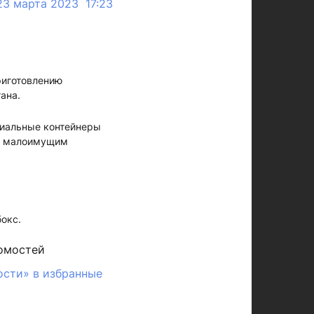
23 марта 2023 17:23
риготовлению
ана.
ециальные контейнеры
м, малоимущим
окс.
омостей
ости» в избранные