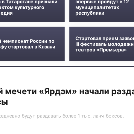
 в Татарстане признали
впервые пройдут в 12
ектом культурного
муниципалитетах
ледия
республики
Стартовал прием заяво
й чемпионат России по
III фестиваль молодеж
фу стартовал в Казани
театров «Премьера»
й мечети «Ярдэм» начали разд
сы
едневно будут раздавать более 1 тыс. ланч-боксов.