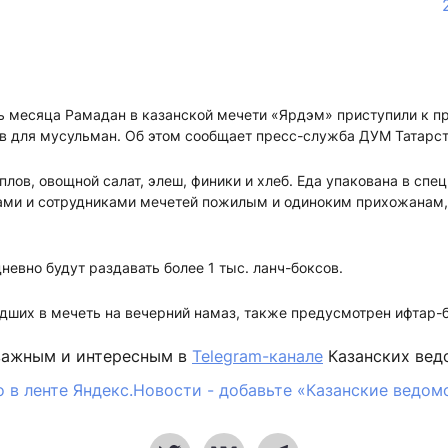
нь месяца Рамадан в казанской мечети «Ярдэм» приступили к п
ов для мусульман. Об этом сообщает пресс-служба ДУМ Татарст
 плов, овощной салат, элеш, финики и хлеб. Еда упакована в сп
рами и сотрудниками мечетей пожилым и одиноким прихожана
евно будут раздавать более 1 тыс. ланч-боксов.
дших в мечеть на вечерний намаз, также предусмотрен ифтар-б
важным и интересным в
Telegram-канале
Казанских вед
 в ленте Яндекс.Новости - добавьте «Казанские ведом