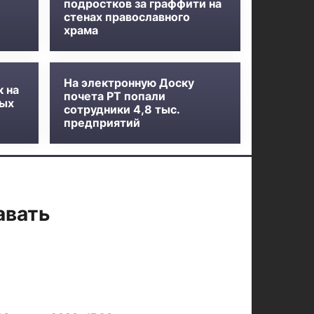
подростков за граффити на
стенах православного
храма
На электронную Доску
к на
почета РТ попали
ных
сотрудники 4,8 тыс.
предприятий
авать