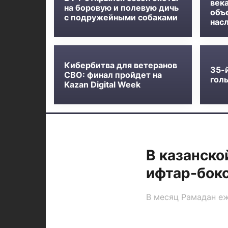
века
на боровую и полевую дичь
объ
с подружейными собаками
нас
Кибербитва для ветеранов
35-
СВО: финал пройдет на
голь
Kazan Digital Week
В казанско
ифтар-бок
В месяц Рамадан еж