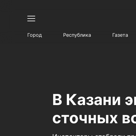
Город
Республика
Газета
В Казани 
сточных в