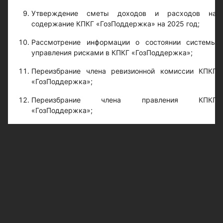
Утверждение сметы доходов и расходов на
содержание КПКГ «ГозПоддержка» на 2025 год;
Рассмотрение информации о состоянии системы
управления рисками в КПКГ «ГозПоддержка»;
Переизбрание члена ревизионной комиссии КПКГ
«ГозПоддержка»;
Переизбрание члена правления КПКГ
«ГозПоддержка»;
Переизбрание председателя правления кооператива
Утверждение Устава в новой редакции;
Утверждение Положений в новой редакции;
Открытие обособленного подразделения и
утверждение положения о его деятельности;
Рассмотрение других вопросов.