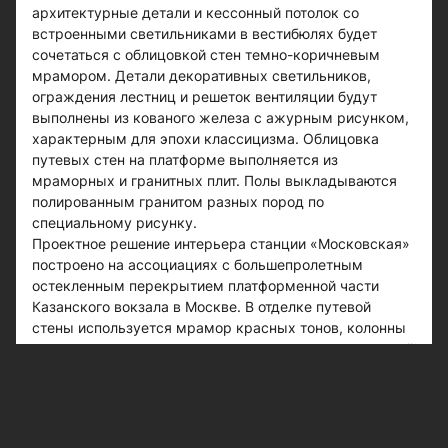
архитектурные детали и кессонный потолок со
встроенными светильниками в вестибюлях будет
сочетаться с облицовкой стен темно-коричневым
мрамором. Детали декоративных светильников,
ограждения лестниц и решеток вентиляции будут
выполнены из кованого железа с ажурным рисунком,
характерным для эпохи классицизма. Облицовка
путевых стен на платформе выполняется из
мраморных и гранитных плит. Полы выкладываются
полированным гранитом разных пород по
специальному рисунку.
Проектное решение интерьера станции «Московская»
построено на ассоциациях с большепролетным
остекленным перекрытием платформенной части
Казанского вокзала в Москве. В отделке путевой
стены используется мрамор красных тонов, колонны
отделываются композитными материалами, подвесной
потолок платформенной части выполнен из
металлических конструкций с заполнением матовым
стеклом, за которым располагаются светильники.
Полы укладываются из полированного гранита разных