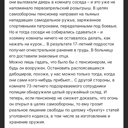
они выломали дверь в комнату соседа – и это уже не
напоминало первоапрельский розыгрыш. В целях
самообороны пенсионер направил на пьяных
нападавших самодельное ружье, заряженное
спортивными патронами, переделанными под боевые.
Но и тогда соседи не собирались сдаваться – и
хозяину комнаты ничего не оставалось делать, как
нажать на курок… В результате 17-летний подросток
получил огнестрельное ранение в грудь. В больницу
его доставили знакомые отца.
Можно лишь гадать, что было бы с пенсионером, не
будь он вооружен. Остановить распоясавшихся
дебоширов, похоже, у нас можно только тогда, когда
они сами кого-нибудь прибьют… С другой стороны, в
комнате 73-летнего подозреваемого сотрудники
полиции обнаружили целый оружейный склад. И
теперь, если пенсионер не сможет доказать, что огонь
он открыл в целях самообороны, то ему грозит
реальное лишение свободы по целому «букету» статей
уголовного кодекса, в том числе за изготовление и
хранение оружия.