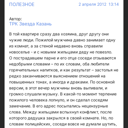
ПОЛЕЗНОЕ
2 апреля 2012 13:14
Автор:
ТРК Звезда Казань
В той квартире сразу два хозяина, друг другу они
чужие люди. Пожилой мужчина давно занимает одну
из комнат, а за стеной недавно вновь справили
новоселье - и с новыми жильцами деду не повезло.
О пострадавшем парне и его отце соседи отзываются
недобрыми словами – по их словам, оба любители
горячительных напитков, и как результат – застолья не
редко заканчиваются выяснением отношений на
повышенных тонах, а иногда и драками. По основной
версии, в этот вечер мужчины вновь выпивали, и
громко слушали музыку. В какой-то момент терпение
пожилого человека лопнуло, и он сделал соседям
замечание. В его адрес посыпались нецензурные
слова. Между жильцами вспыхнул конфликт, после
которого дедушка закрылся в своей комнате. Но, по
словам полицейских, соседи вовсе не думали шутить,