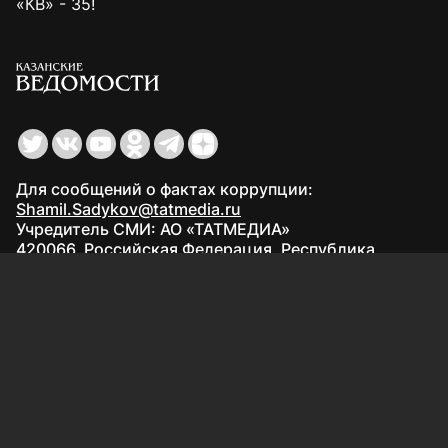
«КВ» - 35!
Для сообщений о фактах коррупции:
Shamil.Sadykov@tatmedia.ru
Учредитель СМИ: АО «ТАТМЕДИА»
420066, Российская Федерация, Республика
Татарстан, г. Казань, ул. Декабристов, д. 2
Редакция:
(843) 562-64-30
info@kazved.ru
Рекламный отдел
:
(843) 562-64-35
ads@kazved.ru
© 1991 – 2026 Филиал АО «ТАТМЕДИА» «Редакция газеты
«Казанские ведомости»
420066, Российская Федерация, Республика Татарстан, г.
Казань, ул. Чистопольская, д. 5