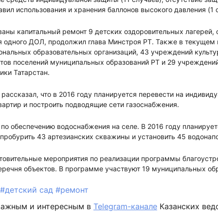
авил использования и хранения баллонов высокого давления (1 
ваны капитальный ремонт 9 детских оздоровительных лагерей, 
я одного ДОЛ, продолжил глава Минстроя РТ. Также в текущем 
ональных образовательных организаций, 43 учреждений культу
етов поселений муниципальных образований РТ и 29 учреждени
ики Татарстан.
рассказал, что в 2016 году планируется перевести на индиви
квартир и построить подводящие сети газоснабжения.
о обеспечению водоснабжения на селе. В 2016 году планирует
 пробурить 43 артезианских скважины и установить 45 водонап
отовительные мероприятия по реализации программы благоуст
еречня объектов. В программе участвуют 19 муниципальных об
#детский сад
#ремонт
важным и интересным в
Telegram-канале
Казанских вед