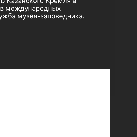
ub Казанского Кремля в
тов международных
лужба музея-заповедника.