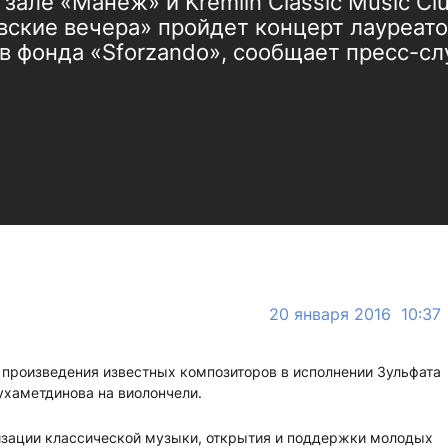
зале «Манеж» и Kremlin Classic Music Cl
вские вечера» пройдет концерт лауреа
в фонда «Sforzando», сообщает пресс-с
20 января 2016 10:37
 произведения известных композиторов в исполнении Зульфата
ухаметдинова на виолончели.
изации классической музыки, открытия и поддержки молодых