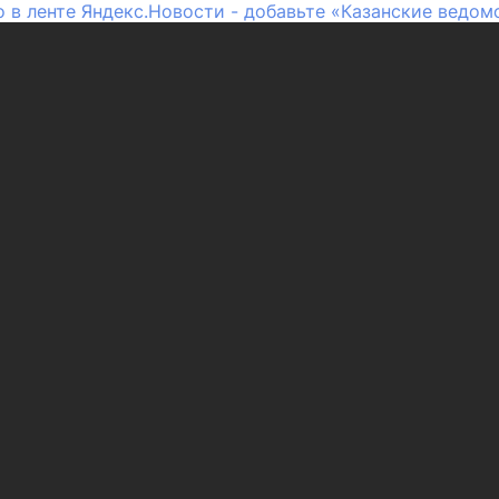
 в ленте Яндекс.Новости - добавьте «Казанские ведом
Россия/Мир
Здоровье
Газета
Фотогалереи
кай»
Афиша Казани