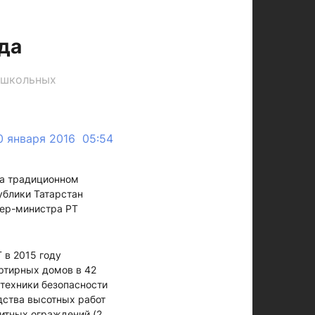
да
дошкольных
0 января 2016 05:54
на традиционном
ублики Татарстан
ьер-министра РТ
 в 2015 году
ртирных домов в 42
техники безопасности
дства высотных работ
щитных ограждений (2