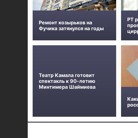
РТ 
Ремонт козырьков на
про
Фучика затянулся на годы
цир
Театр Камала готовит
спектакль к 90-летию
Минтимера Шаймиева
Как
росс