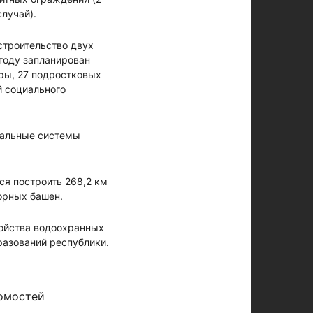
случай).
строительство двух
году запланирован
ры, 27 подростковых
й социального
дуальные системы
ся построить 268,2 км
орных башен.
ройства водоохранных
разований республики.
омостей