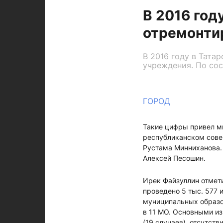
В 2016 год
отремонтир
В 2016 году в Тата
учреждения. По сос
ГОРОД
Такие цифры привел м
республиканском сове
Рустама Минниханова.
Алексей Песошин.
Ирек Файзуллин отмети
проведено 5 тыс. 577
муниципальных образо
в 11 МО. Основными из
(19 случаев), отсутст