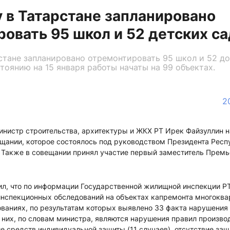
у в Татарстане запланировано
овать 95 школ и 52 детских са
рстане запланировано отремонтировать 95 школ и 52 
тоянию на 15 января работы начаты на 99 объектах.
2
инистр строительства, архитектуры и ЖКХ РТ Ирек Файзуллин 
щании, которое состоялось под руководством Президента Респ
 Также в совещании принял участие первый заместитель Прем
л, что по информации Государственной жилищной инспекции РТ
 инспекционных обследований на объектах капремонта многоква
ваниях, по результатам которых выявлено 33 факта нарушения 
 них, по словам министра, являются нарушения правил произво
вие средств индивидуальной защиты (11 случаев), отсутствие за