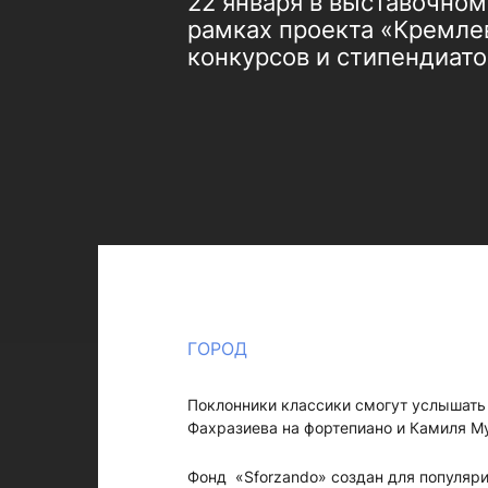
22 января в выставочном 
рамках проекта «Кремле
конкурсов и стипендиато
ГОРОД
Поклонники классики смогут услышать
Фахразиева на фортепиано и Камиля М
Фонд «Sforzando» создан для популяр