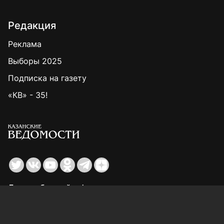
Редакция
Реклама
Выборы 2025
Подписка на газету
«КВ» - 35!
Для сообщений о фактах коррупции:
Shamil.Sadykov@tatmedia.ru
Учредитель СМИ: АО «ТАТМЕДИА»
420066, Российская Федерация, Республика