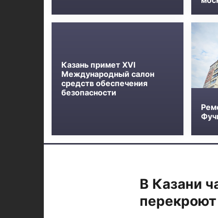
мос
Казань примет XVI
Международный салон
средств обеспечения
безопасности
Рем
Фучи
В Казани ч
перекроют 