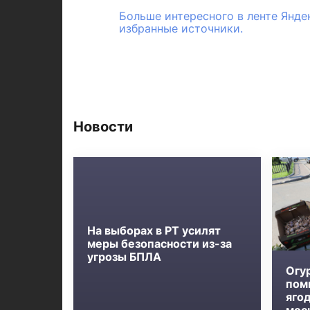
Больше интересного в ленте Янде
избранные источники.
Новости
На выборах в РТ усилят
меры безопасности из-за
угрозы БПЛА
Огу
пом
яго