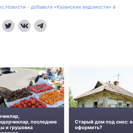
кс.Новости - добавьте «Казанские ведомости» в
рчиклар,
идорчиклар, последние
Старый дом под снос: к
ды и грушовка
оформить?