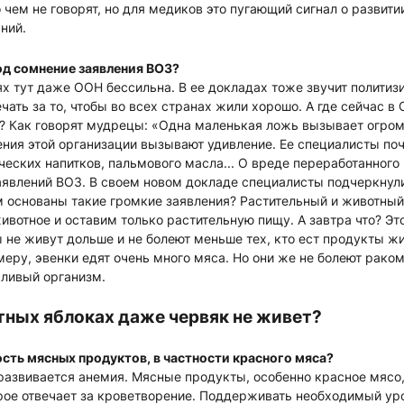
о чем не говорят, но для медиков это пугающий сигнал о развит
ний.
под сомнение заявления ВОЗ?
ях тут даже ООН бессильна. В ее докладах тоже звучит политиз
ать за то, чтобы во всех странах жили хорошо. А где сейчас в 
? Как говорят мудрецы: «Одна маленькая ложь вызывает огром
ния этой организации вызывают удивление. Ее специалисты поч
ческих напитков, пальмового масла... О вреде переработанного
аявлений ВОЗ. В своем новом докладе специалисты подчеркнули
м основаны такие громкие заявления? Растительный и животны
ивотное и оставим только растительную пищу. А завтра что? Эт
 не живут дольше и не болеют меньше тех, кто ест продукты ж
еру, эвенки едят очень много мяса. Но они же не болеют рако
сливый организм.
тных яблоках даже червяк не живет?
ость мясных продуктов, в частности красного мяса?
 развивается анемия. Мясные продукты, особенно красное мясо
рое отвечает за кроветворение. Поддерживать необходимый ур