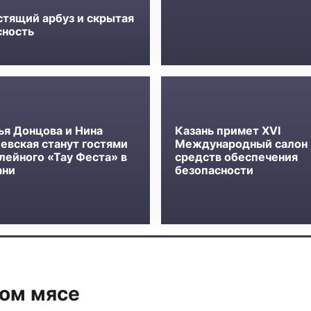
стящий арбуз и скрытая
сность
ья Донцова и Нина
Казань примет XVI
евская станут гостями
Международный салон
лейного «Тау Феста» в
средств обеспечения
ани
безопасности
ном мясе