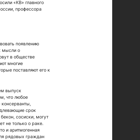
осили «КВ» главного
России, профессора
твовать появлению
к мысли о
овут в обществе
ают многие
торые поставляют его к
ем выпуск
м, что любое
 консерванты,
одлевающие срок
бекон, сосиски, могут
т не только о раке.
то и аритмогенная
Для рядовых граждан