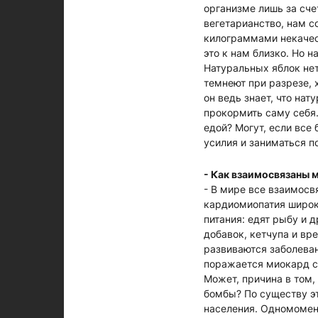
организме лишь за сче
вегетарианство, нам с
килограммами некачест
это к нам близко. Но 
Натуральных яблок нет
темнеют при разрезе, 
он ведь знает, что нат
прокормить саму себя.
едой? Могут, если все
усилия и заниматься п
- Как взаимосвязаны 
- В мире все взаимос
кардиомиопатия широк
питания: едят рыбу и 
добавок, кетчупа и вр
развиваются заболеван
поражается миокард с
Может, причина в том,
бомбы? По существу э
населения. Одномомент