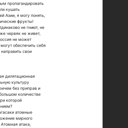
дным пропагандировать
 ли кушать
й Азии, я могу понять,
тические фрукты!
динаково не гниют, не
аже червяк не живет,
 Россия не может
 могут обеспечить себя
о направить свои
ая дилятационная
льную культуру
ричем без приправ и
в большом количестве
ри которой
анием?
Нагасаки атомные
тожение мирного
 Атомная атака,