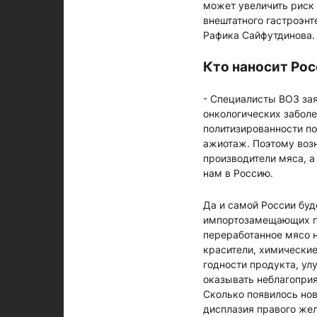
может увеличить риск 
внештатного гастроэн
Рафика Сайфутдинова.
Кто наносит Ро
- Специалисты ВОЗ за
онкологических забол
политизированности по
ажиотаж. Поэтому возн
производители мяса, а
нам в Россию.
Да и самой России бу
импортозамещающих про
переработанное мясо 
красители, химически
годности продукта, ул
оказывать неблагоприя
Сколько появилось нов
дисплазия правого жел