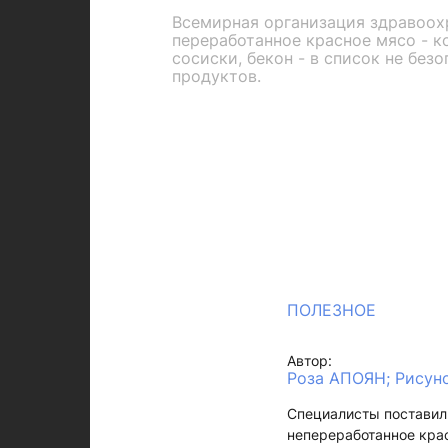
Всемирная организация здравоох
переработанное красное мясо - ко
сосиски, бекон - в список не без
продуктов.
ПОЛЕЗНОЕ
Автор:
Роза АПОЯН; Рисун
Специалисты поставили
непереработанное крас