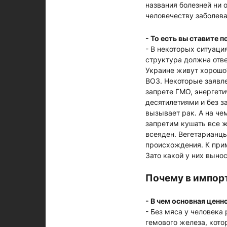
названия болезней ни 
человечеству заболева
- То есть вы ставите 
- В некоторых ситуаци
структура должна отвеч
Украине живут хорошо
ВОЗ. Некоторые заявле
запрете ГМО, энергети
десятилетиями и без з
вызывает рак. А на че
запретим кушать все ж
всеяден. Вегетарианцы
происхождения. К прим
Зато какой у них выно
Почему в импор
- В чем основная ценн
- Без мяса у человека
гемового железа, кото