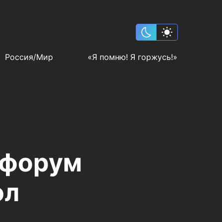
Россия/Мир
«Я помню! Я горжусь!»
 форум
ол