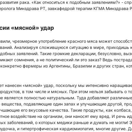
развития рака. «Как относиться к подобным заявлениям?» - спр
теролога Минздрава РТ, завкафедрой терапии КГМА Минздрава 
ссии «мясной» удар
явили, чрезмерное употребление красного мяса может способс
еваний. Анализируя сложившуюся ситуацию в мире, приходишь 
добных заявлений. Такие громкие декларации, безусловно, выз
икают сомнения, а не политический ли это заказ? Ведь пострад
 конкретно фермеры из Аргентины, Бразилии и других стран, ко
дет нанесен «мясной» удар, поскольку мы интенсивно наращива
дуктов, в том числе и мясных. При этом нельзя забывать о то
не является полностью натуральным. Туда добавляют различные
е вещества, подавляющие один запах и улучшающие другой, пр
учшающие его вкусовые качества. Такие продукты, как колбаса, 
тное воздействие на организм, они наносят ему вред. И речь иде
ых заболеваний, о которых медики раньше и думать не могли! Э
удочка, и гипертрофическая кардиомиопатия, многие другие. 