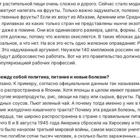
т растительной пищи очень сложно и дорого. Сейчас стало мо
оветуют налегать на фрукты. Только важно задуматься, полезно
венные фрукты? Если их везут из Абхазии, Армении или Средне
на прилавках из каких только стран не представлены нынче экзо
 даже в помине. Они все одинакового размера, цвета, формы. О
хотя должны, потому что железо окисляется. В таких яблоках д
уральное, а что нет. На все это есть одно железное оправдание:
 Это надуманный аргумент. Неужели 140 миллионов россиян не
 будут добросовестно работать. Вот на это правительство должн
опуляризацией рабочих профессий.
между собой политика, питание и новые болезни?
вязано. К примеру, согласно официальным данным так называем
о распространена в Японии. Хотя японцы в целом имеют прави
другие морепродукты, рис, овощи на пару или сырые, фрукты. П
едных соусов. Пьют зеленый чай. А почему тогда именно у них 
ия желудочно-кишечного тракта? Почему эта редкая болезнь, п
ердца, так широко распространена в стране с правильным пит
 что 6 и 8 августа 1945 года Америка сбросила на Хиросиму и 
то было началом третьей мировой войны, самое массовое унич
но погибли сотни тысяч человек, а сколько было зараженных...