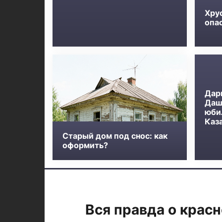
Хру
опа
Дар
Даш
юби
Каз
Старый дом под снос: как
оформить?
Вся правда о крас