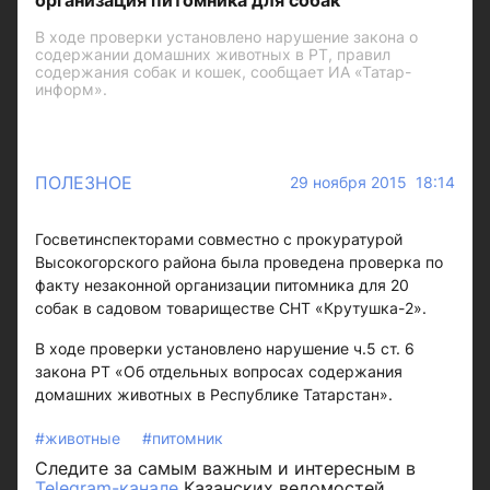
организация питомника для собак
В ходе проверки установлено нарушение закона о
содержании домашних животных в РТ, правил
содержания собак и кошек, сообщает ИА «Татар-
информ».
ПОЛЕЗНОЕ
29 ноября 2015 18:14
Госветинспекторами совместно с прокуратурой
Высокогорского района была проведена проверка по
факту незаконной организации питомника для 20
собак в садовом товариществе СНТ «Крутушка-2».
В ходе проверки установлено нарушение ч.5 ст. 6
закона РТ «Об отдельных вопросах содержания
домашних животных в Республике Татарстан».
#животные
#питомник
Следите за самым важным и интересным в
Telegram-канале
Казанских ведомостей