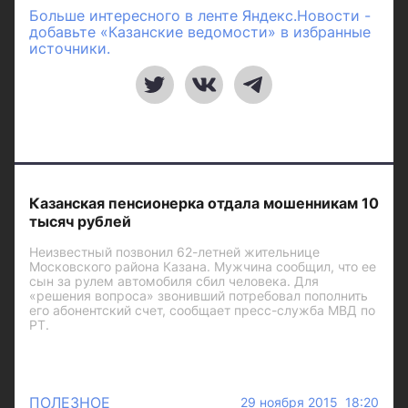
Больше интересного в ленте Яндекс.Новости -
добавьте «Казанские ведомости» в избранные
источники.
Казанская пенсионерка отдала мошенникам 10
тысяч рублей
Неизвестный позвонил 62-летней жительнице
Московского района Казана. Мужчина сообщил, что ее
сын за рулем автомобиля сбил человека. Для
«решения вопроса» звонивший потребовал пополнить
его абонентский счет, сообщает пресс-служба МВД по
РТ.
ПОЛЕЗНОЕ
29 ноября 2015 18:20