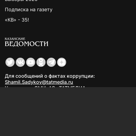
Подписка на газету
«КВ» - 35!
Для сообщений о фактах коррупции:
Shamil.Sadykov@tatmedia.ru
Учредитель СМИ: АО «ТАТМЕДИА»
420066, Российская Федерация, Республика
Татарстан, г. Казань, ул. Декабристов, д. 2
Редакция:
(843) 562-64-30
info@kazved.ru
Рекламный отдел
:
(843) 562-64-35
ads@kazved.ru
© 1991 – 2026 Филиал АО «ТАТМЕДИА» «Редакция газеты