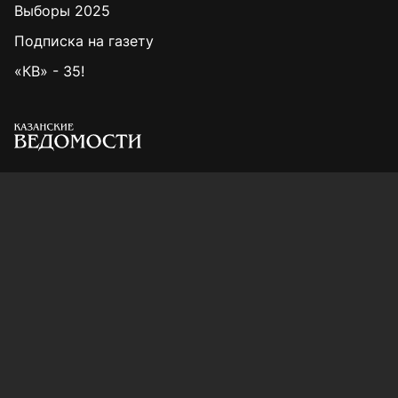
Выборы 2025
Подписка на газету
«КВ» - 35!
Для сообщений о фактах коррупции:
Shamil.Sadykov@tatmedia.ru
Учредитель СМИ: АО «ТАТМЕДИА»
420066, Российская Федерация, Республика
Татарстан, г. Казань, ул. Декабристов, д. 2
Редакция:
(843) 562-64-30
info@kazved.ru
Рекламный отдел
:
(843) 562-64-35
ads@kazved.ru