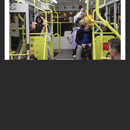
Алина и Егор – 14-летние подростки, которым
родители устроили настоящие испытания. История
современных Монтекки и Капутетти, которые
скрываются от вездесущих взрослых в самом
романтическом месте – казанском трамвае. Их
беседу и предложение подслушивает Аркадий
Иванович, одинокий пенсионер, которому одиноко в
собственной квартире, который видит своих внуков,
проживающих в Москве, не более двух раз за год. Вот