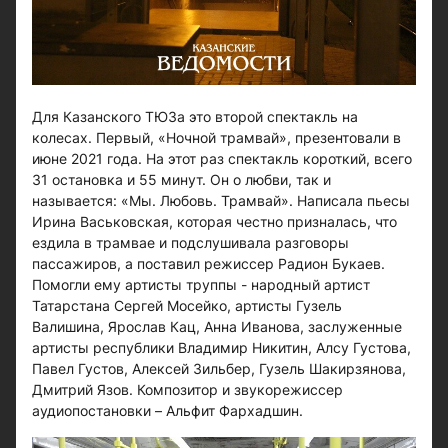
Для Казанского ТЮЗа это второй спектакль на
колесах. Первый, «Ночной трамвай», презентовали в
июне 2021 года. На этот раз спектакль короткий, всего
31 остановка и 55 минут. Он о любви, так и
называется: «Мы. Любовь. Трамвай». Написала пьесы
Ирина Васьковская, которая честно призналась, что
ездила в трамвае и подслушивала разговоры
пассажиров, а поставил режиссер Радион Букаев.
Помогли ему артисты труппы - народный артист
Татарстана Сергей Мосейко, артисты Гузель
Валишина, Ярослав Кац, Анна Иванова, заслуженные
артисты республики Владимир Никитин, Алсу Густова,
Павел Густов, Алексей Зильбер, Гузель Шакирзянова,
Дмитрий Язов. Композитор и звукорежиссер
аудиопостановки – Альфит Фархадшин.