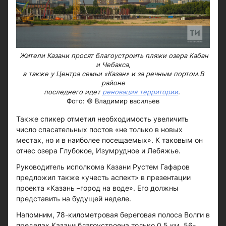
Жители Казани просят благоустроить пляжи озера Кабан
и Чебакса,
а также у Центра семьи «Казан» и за речным портом.В
районе
последнего идет
реновация территории
.
Фото: © Владимир васильев
Также спикер отметил необходимость увеличить
число спасательных постов «не только в новых
местах, но и в наиболее посещаемых». К таковым он
отнес озера Глубокое, Изумрудное и Лебяжье.
Руководитель исполкома Казани Рустем Гафаров
предложил также «учесть аспект» в презентации
проекта «Казань –город на воде». Его должны
представить на будущей неделе.
Напомним, 78-километровая береговая полоса Волги в
пределах Казани благоустроена только 0,5 км. 56-