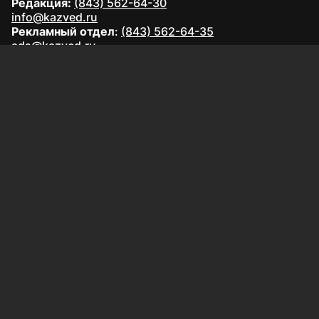
Редакция:
(843) 562-64-30
info@kazved.ru
Рекламный отдел
:
(843) 562-64-35
ads@kazved.ru
© 1991 – 2026 Филиал АО «ТАТМЕДИА» «Редакция газеты
«Казанские ведомости»
420066, Российская Федерация, Республика Татарстан, г.
Казань, ул. Чистопольская, д. 5
Наименование СМИ: Казанские ведомости
Средство массовой информации сетевое издание
Казанские ведомости ЭЛ № ФС 77 - 90201 от 07.10.2025,
зарегистрировано Федеральной службой по надзору в
сфере связи, информационных технологий и массовых
коммуникаций.
Настоящий ресурс может содержать материалы
16+
Главный редактор газеты «Казанские ведомости»: Якупова
Венера Абдулловна
АО «ТАТМЕДИА» использует «cookie»
для персонализации
сервисов и удобства пользователей сайтом.
Использование «cookie» можно отменить в настройках
браузера.
Политика конфиденциальности
Специальная оценка условий труда