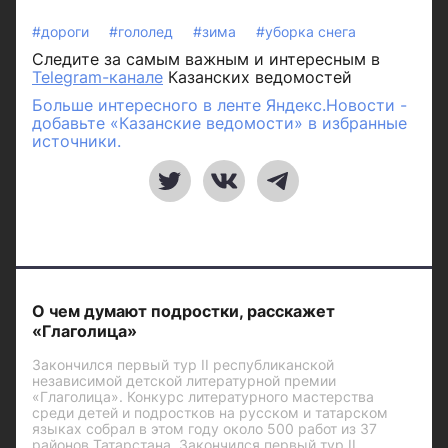
#дороги
#гололед
#зима
#уборка снега
Следите за самым важным и интересным в
Telegram-канале
Казанских ведомостей
Больше интересного в ленте Яндекс.Новости -
добавьте «Казанские ведомости» в избранные
источники.
О чем думают подростки, расскажет
«Глаголица»
Закончился первый тур II республиканской
независимой детской литературной премии
«Глаголица». Конкурс литературного мастерства
среди детей и подростков на русском и татарском
языках собрал в этом году около 500 работ из 37
районов Татарстана. Закончился первый тур II