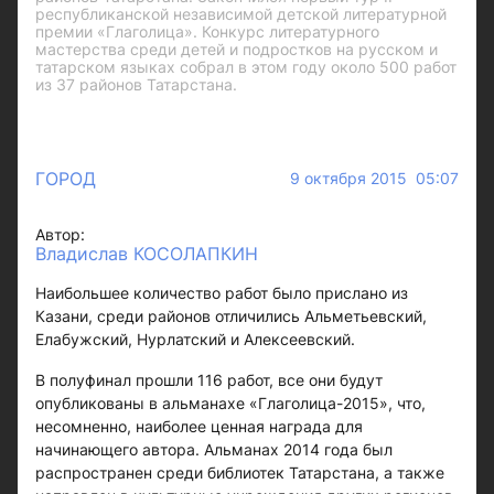
республиканской независимой детской литературной
премии «Глаголица». Конкурс литературного
мастерства среди детей и подростков на русском и
татарском языках собрал в этом году около 500 работ
из 37 районов Татарстана.
ГОРОД
9 октября 2015 05:07
Автор:
Владислав КОСОЛАПКИН
Наибольшее количество работ было прислано из
Казани, среди районов отличились Альметьевский,
Елабужский, Нурлатский и Алексеевский.
В полуфинал прошли 116 работ, все они будут
опубликованы в альманахе «Глаголица-2015», что,
несомненно, наиболее ценная награда для
начинающего автора. Альманах 2014 года был
распространен среди библиотек Татарстана, а также