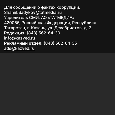
Для сообщений о фактах коррупции:
Shamil.Sadykov@tatmedia.ru
Учредитель СМИ: АО «ТАТМЕДИА»
420066, Российская Федерация, Республика
Татарстан, г. Казань, ул. Декабристов, д. 2
Редакция:
(843) 562-64-30
info@kazved.ru
Рекламный отдел
:
(843) 562-64-35
ads@kazved.ru
© 1991 – 2026 Филиал АО «ТАТМЕДИА» «Редакция газеты
«Казанские ведомости»
420066, Российская Федерация, Республика Татарстан, г.
Казань, ул. Чистопольская, д. 5
Наименование СМИ: Казанские ведомости
Средство массовой информации сетевое издание
Казанские ведомости ЭЛ № ФС 77 - 90201 от 07.10.2025,
зарегистрировано Федеральной службой по надзору в
сфере связи, информационных технологий и массовых
коммуникаций.
Настоящий ресурс может содержать материалы
16+