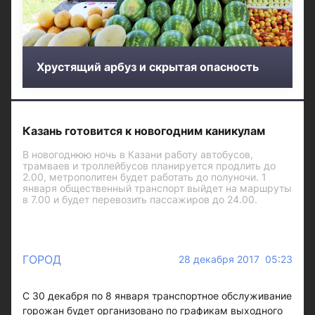
Хрустящий арбуз и скрытая опасность
Казань готовится к новогодним каникулам
В новогоднюю ночь в Казани работу автобусов,
трамваев и троллейбусов планируется продлить до
2.00, метрополитен будет работать до полуночи. 1
января общественный транспорт выйдет на маршруты
в 7.00 и будет перевозить пассажиров до 24.00.
ГОРОД
28 декабря 2017 05:23
С 30 декабря по 8 января транспортное обслуживание
горожан будет организовано по графикам выходного