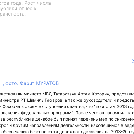
гов года. Рост числа
ублики отнес к
ранспорта.
2
; фото: Фарит МУРАТОВ
твствовали министр МВД Татарстана Артем Хохорин, представи
министра РТ Шамиль Гафаров, а так же руководители и предст
 Хохорин в своем выступлении отметил, что "по итогам 2013 го
значения федеральных программ". После чего он напомнил, чт
ва республики в декабре был принят перечень мер по снижени
орог и другим направлениям деятельности, находящимся в вед
 обеспечению безопасности дорожного движения на 2013-20 г