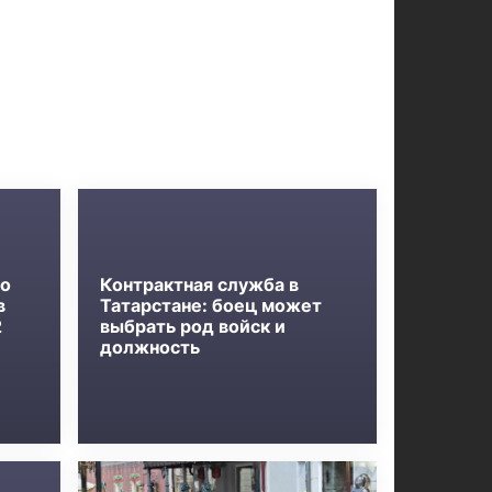
ло
Контрактная служба в
в
Татарстане: боец может
2
выбрать род войск и
должность