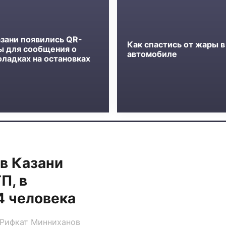
азани появились QR-
Как спастись от жары в
ы для сообщения о
автомобиле
оладках на остановках
в Казани
П, в
4 человека
 Рифкат Минниханов