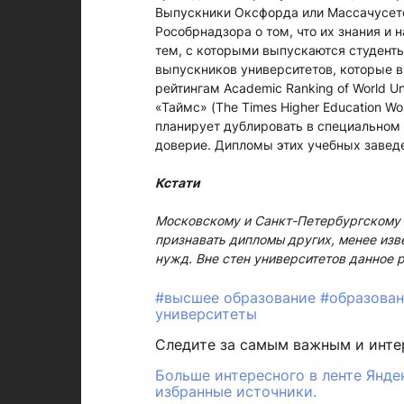
Выпускники Оксфорда или Массачусетс
Рособрнадзора о том, что их знания и
тем, с которыми выпускаются студенты
выпускников университетов, которые 
рейтингам Academic Ranking of World Uni
«Таймс» (The Times Higher Education Wor
планирует дублировать в специальном
доверие. Дипломы этих учебных заведе
Кстати
Московскому и Санкт-Петербургскому 
признавать дипломы других, менее изв
нужд. Вне стен университетов данное 
#высшее образование
#образова
университеты
Следите за самым важным и инт
Больше интересного в ленте Янде
избранные источники.