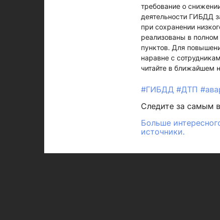
требование о снижении
деятельности ГИБДД з
при сохранении низко
реализованы в полном
пунктов. Для повышен
наравне с сотрудника
читайте в ближайшем 
#ГИБДД
#ДТП
#ав
Следите за самым 
Больше интересного
источники.