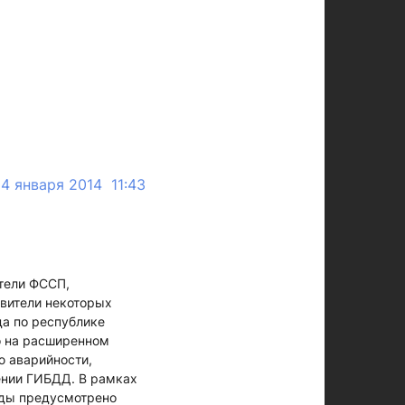
4 января 2014 11:43
тели ФССП,
авители некоторых
да по республике
о на расширенном
ю аварийности,
ении ГИБДД. В рамках
оды предусмотрено