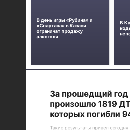
В день игры «Рубина» и
В К
«Спартака» в Казани
код
ограничат продажу
неп
алкоголя
За прошедщий год 
произошло 1819 ДТ
которых погибли 9
Такие результаты привел сегодня