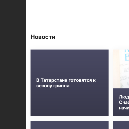
Новости
В Татарстане готовятся к
сезону гриппа
Люд
Сча
нач