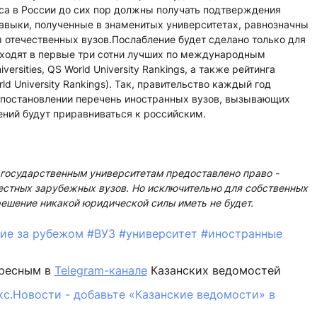
а в России до сих пор должны получать подтверждения
 навыки, полученные в знаменитых университетах, равнозначны
 отечественных вузов.Послабление будет сделано только для
входят в первые три сотни лучших по международным
versities, QS World University Rankings, а также рейтинга
ld University Rankings). Так, правительство каждый год
 постановлении перечень иностранных вузов, вызывающих
ний будут приравниваться к российским.
государственным университетам предоставлено право -
естных зарубежных вузов. Но исключительно для собственных
решение никакой юридической силы иметь не будет.
ние за рубежом
#ВУЗ
#университет
#иностранные
ересным в
Telegram-канале
Казанских ведомостей
кс.Новости - добавьте «Казанские ведомости» в