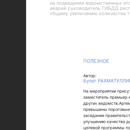
на подведении ведомственных ито
аварий руководитель ГИБДД респ
общему увеличению количества т
ПОЛЕЗНОЕ
Автор:
Булат РАХМАТУЛЛИН
На мероприятии прису
заместитель премьер-
других ведомств.Артем
превышены пороговые 
заседании правительст
улучшению качества д
целевой программы по