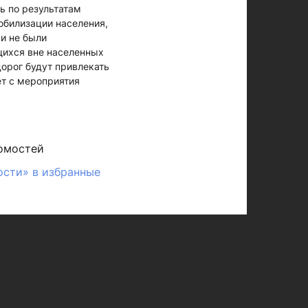
ь по результатам
обилизации населения,
и не были
щихся вне населенных
орог будут привлекать
т с мероприятия
омостей
ости» в избранные