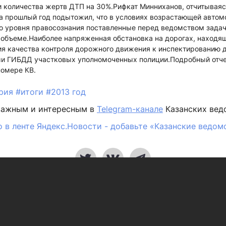
 количества жертв ДТП на 30%.Рифкат Минниханов, отчитываяс
а прошлый год подытожил, что в условиях возрастающей автом
го уровня правосознания поставленные перед ведомством задач
 объеме.Наиболее напряженная обстановка на дорогах, находя
ия качества контроля дорожного движения к инспектированию д
ми ГИБДД участковых уполномоченных полиции.Подробный отче
номере КВ.
ария
#итоги
#2013 год
важным и интересным в
Telegram-канале
Казанских вед
 в ленте Яндекс.Новости - добавьте «Казанские ведом