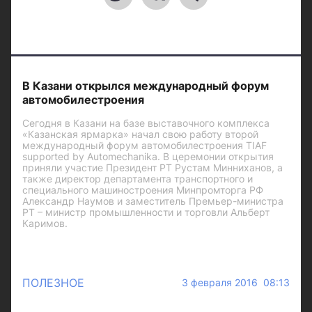
В Казани открылся международный форум
автомобилестроения
Сегодня в Казани на базе выставочного комплекса
«Казанская ярмарка» начал свою работу второй
международный форум автомобилестроения TIAF
supported by Automechanika. В церемонии открытия
приняли участие Президент РТ Рустам Минниханов, а
также директор департамента транспортного и
специального машиностроения Минпромторга РФ
Александр Наумов и заместитель Премьер-министра
РТ – министр промышленности и торговли Альберт
Каримов.
ПОЛЕЗНОЕ
3 февраля 2016 08:13