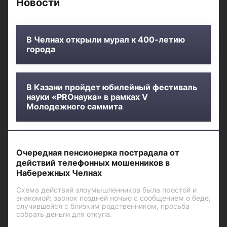
Новости
В Челнах открыли мурал к 400-летию
города
В Казани пройдет юбилейный фестиваль
науки «PROнаука» в рамках V
Молодежного саммита
Очередная пенсионерка пострадала от
действий телефонных мошенников в
Набережных Челнах
Схема действий злоумышленников была простой и
знакомой: звонок поздней ночью с сообщением о беде,
случившейся с близким родственником, просьба
собрать деньги для откупа.