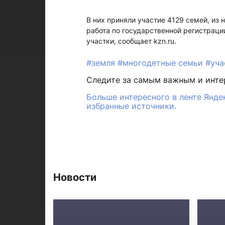
В них приняли участие 4129 семей, из
работа по государственной регистрац
участки, сообщает kzn.ru.
#земля
#многодетные семьи
#уча
Следите за самым важным и инт
Больше интересного в ленте Янде
избранные источники.
Новости