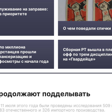
луживание на заправке:
 в приоритете
О чем поведали спички
ло миллиона
Сборная РТ вышла в пл
арстанцев прошли
офф по трем дисципли
пансеризацию и
на «Гвардейце»
фосмотры с начала года
продолжают подделывать
о 11 июля этого года были проведены исследования 509
183 отечественного и 326 импортного производства.