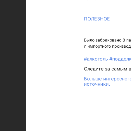
ПОЛЕЗНОЕ
Было забраковано 8 па
л импортного производ
#алкоголь
#поддел
Следите за самым 
Больше интересного
источники.