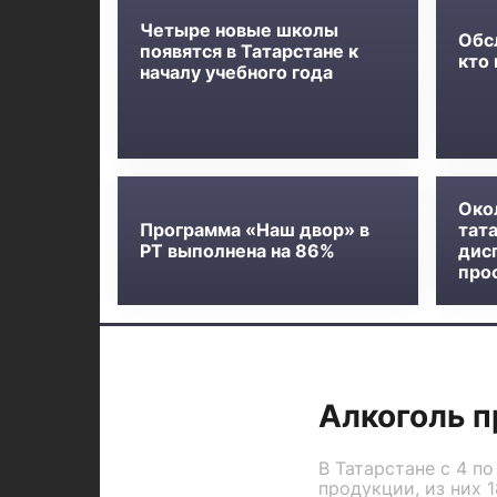
Четыре новые школы
Обс
появятся в Татарстане к
кто
началу учебного года
Око
Программа «Наш двор» в
тат
РТ выполнена на 86%
дис
про
Алкоголь 
В Татарстане с 4 п
продукции, из них 