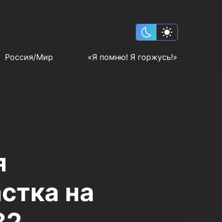
Россия/Мир
«Я помню! Я горжусь!»
я
стка на