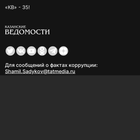
«КВ» - 35!
Для сообщений о фактах коррупции:
Shamil.Sadykov@tatmedia.ru
Учредитель СМИ: АО «ТАТМЕДИА»
420066, Российская Федерация, Республика
Татарстан, г. Казань, ул. Декабристов, д. 2
Редакция:
(843) 562-64-30
info@kazved.ru
Рекламный отдел
:
(843) 562-64-35
ads@kazved.ru
© 1991 – 2026 Филиал АО «ТАТМЕДИА» «Редакция газеты
«Казанские ведомости»
420066, Российская Федерация, Республика Татарстан, г.