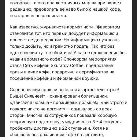
покороче - всего два лестничных марша при входе в
редакцию, преодолеть ее надо было с чашкой кофе,
постараясь не разлить его.
Как известно, журналиста кормят ноги - фаворитом
становится тот, кто первый добудет информацию и
донесет ее до редакции. Но информацию нужно не
только добыть, но и грамотно подать. Так что без
вдохновения тут не обойтись! А какое вдохновение без
чашки ароматного кофе? Спонсором мероприятия
стала Сеть кофеен Skuratov Coffee, предоставив
призы в виде кофе, подарочных сертификатов на
посещение кофейни и фирменной кружки.
Соревнования прошли весело и азартно. «Быстрее!
Выше! Сильнее!» - скандировали болельщики.
«Двигайся больше - проживешь дольше!», «Быстрого и
ловкого никто не догонит», - слышалось со всех
сторон. Многие из сотрудников показали хорошую
спортивную подготовку, умудряясь за 3 - 4 секунды
пробежать дистанцию в 22 ступеньки. Хотя не
обошлось без разливания кофе на лестнице,