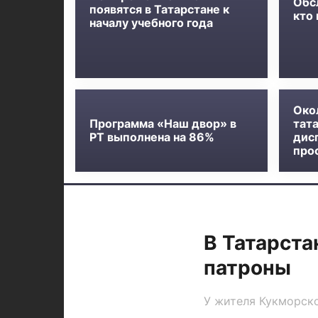
Обс
появятся в Татарстане к
кто
началу учебного года
Око
Программа «Наш двор» в
тат
РТ выполнена на 86%
дис
про
В Татарста
патроны
У жителя Кукморско