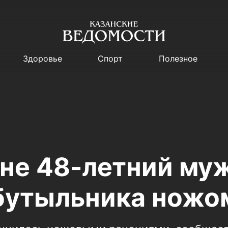
Здоровье
Спорт
Полезное
ане 48-летний му
бутыльника ножом