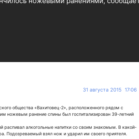
ончилось ножевыми ранениями, сообщае
31 августа 2015 17:06
ческого общества «Вахитовец-2», расположенного рядом с
им ножевым ранение спины был госпитализирован 39-летний
й распивал алкогольные напитки со своим знакомым. В какой-
а. Подозреваемый взял нож и ударил им своего приятеля.