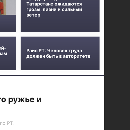
Татарстане ожидаются
грозы, ливни и сильный
ветер
ей-
Раис РТ: Человек труда
нам
должен быть в авторитете
то ружье и
по РТ.