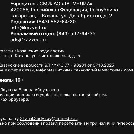
Учредитель СМИ: АО «ТАТМЕДИА»
420066, Российская Федерация, Республика
Татарстан, г. Казань, ул. Декабристов, д. 2
Редакция:
(843) 562-64-30
info@kazved.ru
Рекламный отдел
:
(843) 562-64-35
ads@kazved.ru
газеты «Казанские ведомости»
н, г. Казань, ул. Чистопольская, д. 5
занские ведомости ЭЛ № ФС 77 - 90201 от 07.10.2025,
у в сфере связи, информационных технологий и массовых ком
риалы 16+
 Якупова Венера Абдулловна
изации сервисов и удобства пользователей сайтом.
ках браузера.
ную почту
Shamil.Sadykov@tatmedia.ru
ко при соблюдении правил перепечатки и при наличии гиперссы