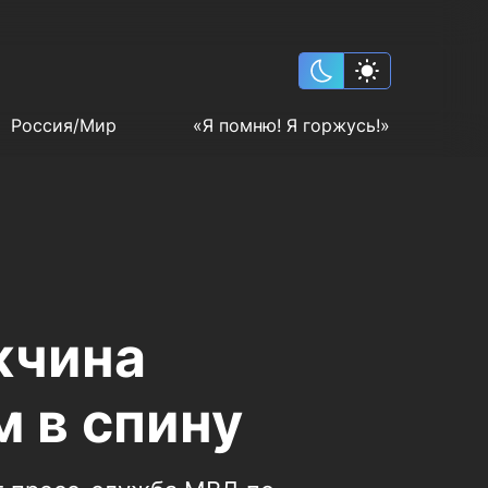
Россия/Мир
«Я помню! Я горжусь!»
жчина
 в спину