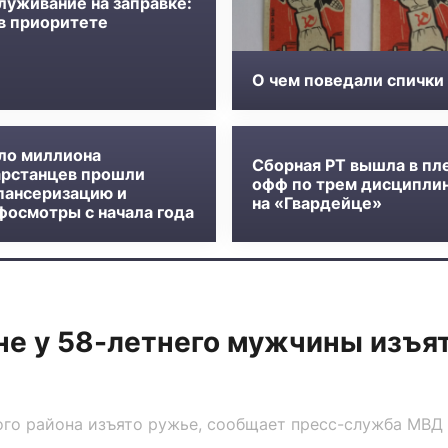
луживание на заправке:
 в приоритете
О чем поведали спички
ло миллиона
Сборная РТ вышла в пл
арстанцев прошли
офф по трем дисципли
пансеризацию и
на «Гвардейце»
фосмотры с начала года
не у 58-летнего мужчины изъя
го района изъято ружье, сообщает пресс-служба МВД 