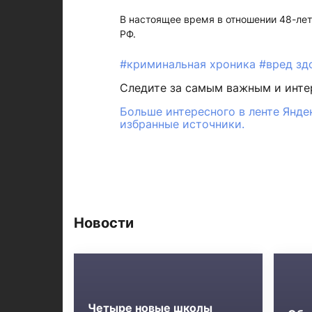
В настоящее время в отношении 48-лет
РФ.
#криминальная хроника
#вред зд
Следите за самым важным и инт
Больше интересного в ленте Янде
избранные источники.
Новости
Четыре новые школы