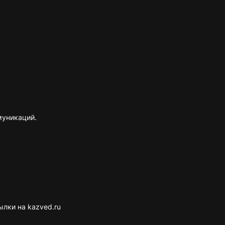
муникаций.
лки на kazved.ru