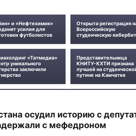
бин» и «Нефтехимик»
Открыта регистрация н
единят усилия для
Всероссийскую
готовки футболистов
студенческую киберби
иахолдинг «Татмедиа»
Представительница
ентр уникального
КНИТУ-КХТИ признана
терства заключили
лучшей на студенческо
тнерство
путине на Камчатке
стана осудил историю с депута
задержали с мефедроном