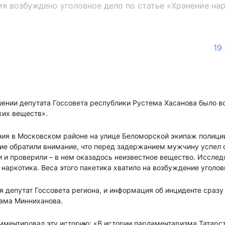
я возбуждено уголовное дело по статье «Хранение на
19
шении депутата Госсовета республики Рустема Хасанова было в
ких веществ».
ния в Московском районе на улице Беломорской экипаж полиц
ие обратили внимание, что перед задержанием мужчину успел 
и и проверили – в нем оказадось неизвестное вещество. Исслед
 наркотика. Веса этого пакетика хватило на возбуждение уголов
депутат Госсовета региона, и информация об инциденте сразу 
тама Минниханова.
мментировал эту историю: «В истории парламентаризма Татарст