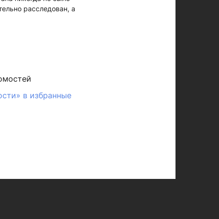
тельно расследован, а
омостей
ости» в избранные