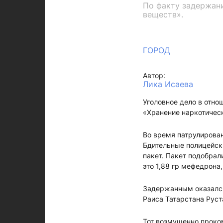
По факту задержани
веществ».
ГОРОД
Автор:
Лика Исаева
Уголовное дело в отно
«Хранение наркотичес
Во время патрулирова
Бдительные полицейск
пакет. Пакет подобрал
это 1,88 гр мефедрона,
Задержанным оказался 
Раиса Татарстана Рус
Тот возмущенно проко