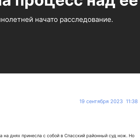
на процесс над ее
нолетней начато расследование.
19 сентября 2023 11:38
а на днях принесла с собой в Спасский районный суд нож. Но