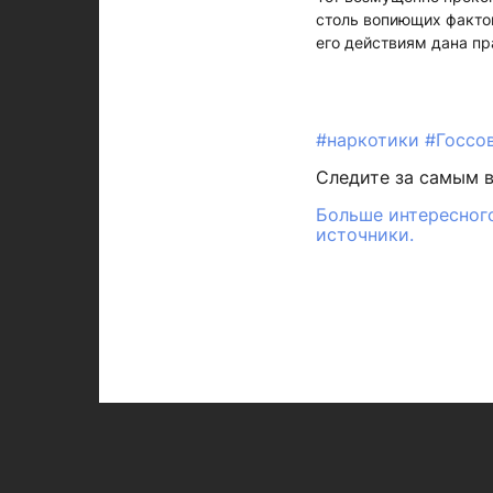
столь вопиющих фактов
его действиям дана пр
#наркотики
#Госсо
Следите за самым 
Больше интересного
источники.