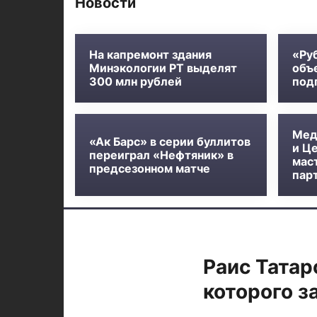
Новости
На капремонт здания
«Ру
Минэкологии РТ выделят
объ
300 млн рублей
под
Мед
«Ак Барс» в серии буллитов
и Ц
переиграл «Нефтяник» в
мас
предсезонном матче
пар
Раис Татар
которого 