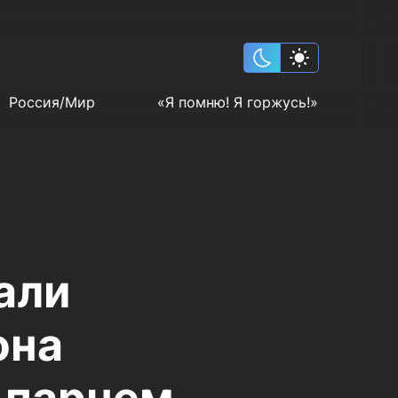
Россия/Мир
«Я помню! Я горжусь!»
али
она