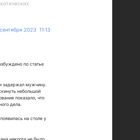
ркотических
 сентября 2023 11:13
озбуждено по статье
ии задержал мужчину.
скинуть небольшой
ование показало, что
ного дела.
появилась на столе у
ана никогда не было