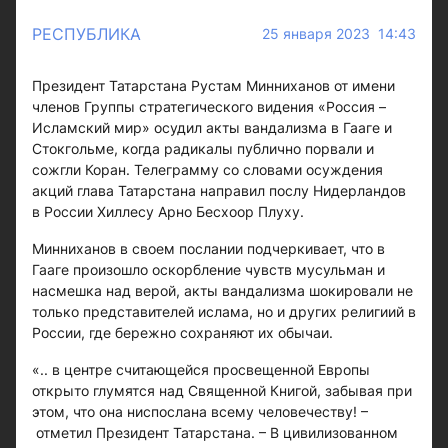
РЕСПУБЛИКА
25 января 2023 14:43
Президент Татарстана Рустам Минниханов от имени
членов Группы стратегического видения «Россия –
Исламский мир» осудил акты вандализма в Гааге и
Стокгольме, когда радикалы публично порвали и
сожгли Коран. Телеграмму со словами осуждения
акций глава Татарстана направил послу Нидерландов
в России Хиллесу Арно Бесхоор Плуху.
Минниханов в своем послании подчеркивает, что в
Гааге произошло оскорбление чувств мусульман и
насмешка над верой, акты вандализма шокировали не
только представителей ислама, но и других религиий в
России, где бережно сохраняют их обычаи.
«.. в центре считающейся просвещенной Европы
открыто глумятся над Священной Книгой, забывая при
этом, что она ниспослана всему человечеству! –
отметил Президент Татарстана. – В цивилизованном