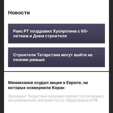
Новости
Раис РТ поздравил Хуснуллина с 60-
летием и Днем строителя
Строители Татарстана могут выйти на
пенсию раньше
Минниханов осудил акции в Европе, на
которых осквернили Коран
Президент Татарстана направил протест по ситуации с
мусульманской святыней послу Нидерландов в РФ.