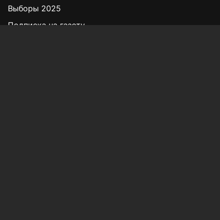
Выборы 2025
Подписка на газету
«КВ» - 35!
Для сообщений о фактах коррупции:
Shamil.Sadykov@tatmedia.ru
Учредитель СМИ: АО «ТАТМЕДИА»
420066, Российская Федерация, Республика
Татарстан, г. Казань, ул. Декабристов, д. 2
Редакция:
(843) 562-64-30
info@kazved.ru
Рекламный отдел
:
(843) 562-64-35
ads@kazved.ru