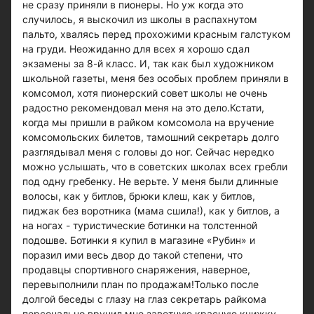
не сразу приняли в пионеры. Но уж когда это
случилось, я выскочил из школы в распахнутом
пальто, хвалясь перед прохожими красным галстуком
на груди. Неожиданно для всех я хорошо сдал
экзамены за 8-й класс. И, так как был художником
школьной газеты, меня без особых проблем приняли в
комсомол, хотя пионерский совет школы не очень
радостно рекомендовал меня на это дело.Кстати,
когда мы пришли в райком комсомола на вручение
комсомольских билетов, тамошний секретарь долго
разглядывал меня с головы до ног. Сейчас нередко
можно услышать, что в советских школах всех гребли
под одну гребенку. Не верьте. У меня были длинные
волосы, как у битлов, брюки клеш, как у битлов,
пиджак без воротника (мама сшила!), как у битлов, а
на ногах - туристические ботинки на толстенной
подошве. Ботинки я купил в магазине «Рубин» и
поразил ими весь двор до такой степени, что
продавцы спортивного снаряжения, наверное,
перевыполнили план по продажам!Только после
долгой беседы с глазу на глаз секретарь райкома
персонально вручил мне заветную красную книжку.