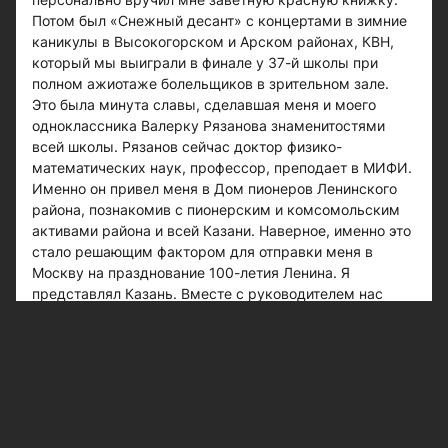
Потом был «Снежный десант» с концертами в зимние
каникулы в Высокогорском и Арском районах, КВН,
который мы выиграли в финале у 37-й школы при
полном ажиотаже болельщиков в зрительном зале.
Это была минута славы, сделавшая меня и моего
одноклассника Валерку Рязанова знаменитостями
всей школы. Рязанов сейчас доктор физико-
математических наук, профессор, преподает в МИФИ.
Именно он привел меня в Дом пионеров Ленинского
района, познакомив с пионерским и комсомольским
активами района и всей Казани. Наверное, именно это
стало решающим фактором для отправки меня в
Москву на празднование 100-летия Ленина. Я
представлял Казань. Вместе с руководителем нас
было шесть человек. И вот то, что мне больше всего
запомнилось за эти несколько дней. Нас встретили на
Казанском вокзале столицы 21 апреля и тут же
отправили сначала в интернат, а затем на Красную
площадь, где состоялся митинг с приемом в пионеры и
комсомол. На нижней трибуне мавзолея стояли какие-
то важные люди в орденах и золотых погонах. Мое