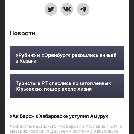
Новости
«Рубин» и «Оренбург» разошлись ничьей
в Казани
Туристы в РТ спаслись из затопленных
Юрьевских пещер после ливня
«Ак Барс» в Хабаровске уступил Амуру»
Хоккеисты казанского «Ак Барса» в последнем матче
выездной серии по Дальнему Востоку в Хабаровске