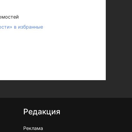
омостей
ости» в избранные
Редакция
Реклама