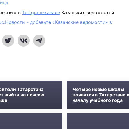
ница
ересным в
Telegram-канале
Казанских ведомостей
кс.Новости - добавьте «Казанские ведомости» в
оители Татарстана
Четыре новые школы
ут выйти на пенсию
появятся в Татарстане 
ьше
началу учебного года