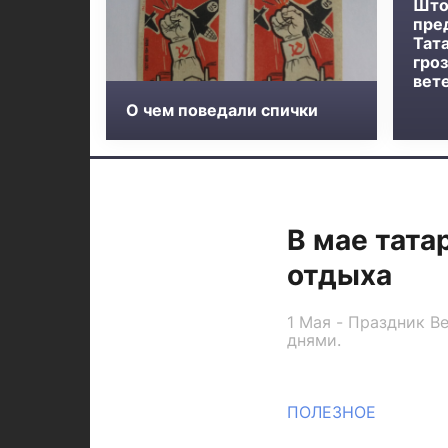
Што
пре
Тат
гроз
вет
О чем поведали спички
В мае тат
отдыха
1 Мая - Праздник В
днями.
ПОЛЕЗНОЕ