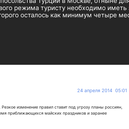
 посольства Турции в Москве, отныне дл
вого режима туристу необходимо иметь 
торого осталось как минимум четыре ме
24 апреля 2014 05:01
 Резкое изменение правил ставит под угрозу планы россиян,
ремя приближающихся майских праздников и заранее