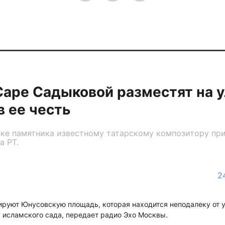
аре Садыковой разместят на у
в ее честь
ке памятника известному татарскому композитору при
а РТ.
2
ируют Юнусовскую площадь, которая находится неподалеку от 
у исламского сада, передает радио Эхо Москвы.