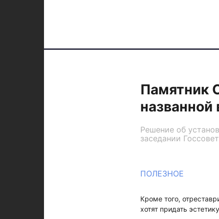
Памятник С
названной 
Решение об установ
заседании Госсовет
ПОЛЕЗНОЕ
Кроме того, отреставр
хотят придать эстетик