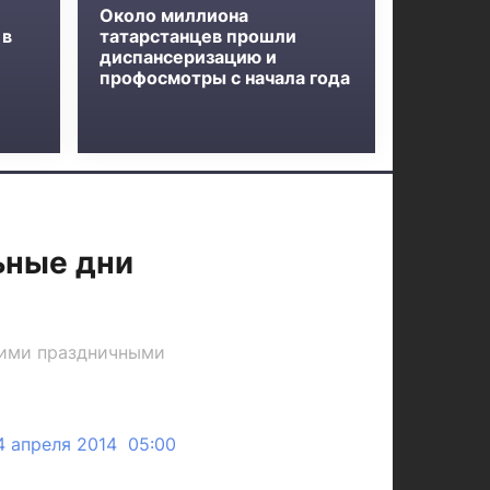
Около миллиона
 в
татарстанцев прошли
диспансеризацию и
профосмотры с начала года
ьные дни
очими праздничными
4 апреля 2014 05:00