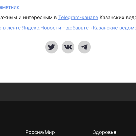
амятник
важным и интересным в
Telegram-канале
Казанских вед
 в ленте Яндекс.Новости - добавьте «Казанские ведом
Россия/Мир
Здоровье