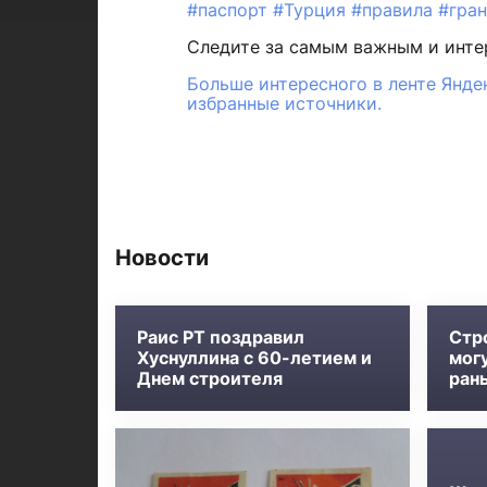
#паспорт
#Турция
#правила
#гра
Следите за самым важным и инт
Больше интересного в ленте Янде
избранные источники.
Новости
Раис РТ поздравил
Стр
Хуснуллина с 60-летием и
мог
Днем строителя
ран