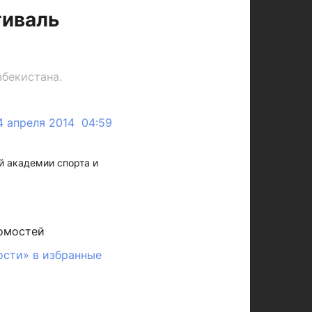
тиваль
збекистана.
4 апреля 2014 04:59
й академии спорта и
омостей
ости» в избранные