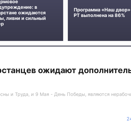
рмовое
дупреждение: в
Программа «Наш двор»
арстане ожидаются
РТ выполнена на 86%
ы, ливни и сильный
ер
арстанцев ожидают дополнител
есны и Труда, и 9 Мая - День Победы, являются нераб
2