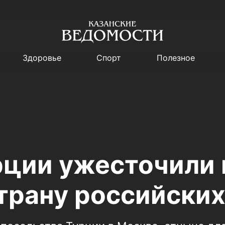
Здоровье
Спорт
Полезное
рции ужесточили 
страну российских