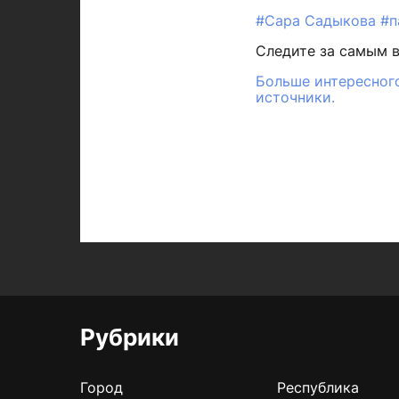
#Сара Садыкова
#п
Следите за самым 
Больше интересного
источники.
Рубрики
Город
Республика