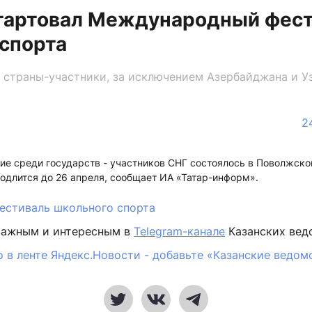
стартовал Международный фес
спорта
 страны-участники, за исключением Азербайджана и У
2
е среди государств - участников СНГ состоялось в Поволжско
одлится до 26 апреля, сообщает ИА «Татар-информ».
стиваль школьного спорта
важным и интересным в
Telegram-канале
Казанских вед
 в ленте Яндекс.Новости - добавьте «Казанские ведом