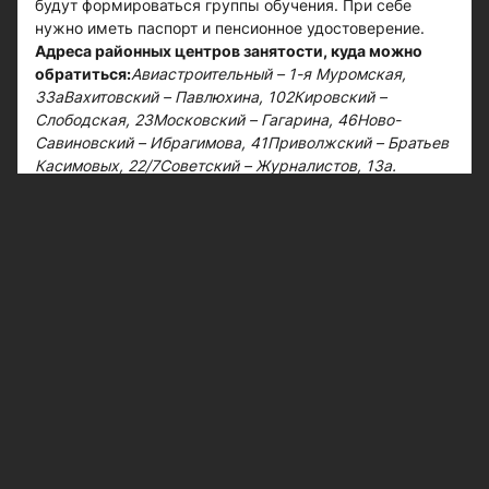
будут формироваться группы обучения. При себе
нужно иметь паспорт и пенсионное удостоверение.
Адреса районных центров занятости, куда можно
обратиться:
Авиастроительный – 1-я Муромская,
33а
Вахитовский – Павлюхина, 102
Кировский –
Слободская, 23
Московский – Гагарина, 46
Ново-
Савиновский – Ибрагимова, 41
Приволжский – Братьев
Касимовых, 22/7
Советский – Журналистов, 13а.
#обучение
#интернет
Следите за самым важным и интересным в
Telegram-канале
Казанских ведомостей
Больше интересного в ленте Яндекс.Новости -
добавьте «Казанские ведомости» в избранные
источники.