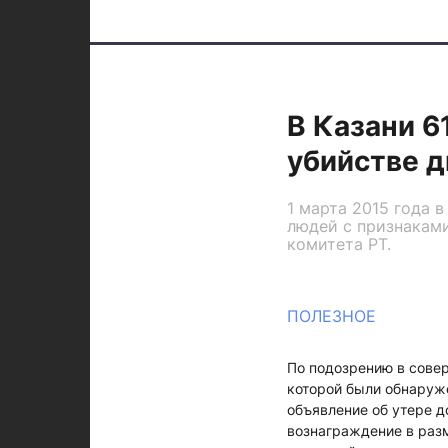
В Казани 6
убийстве 
1 марта 2015 года 
людей с признакам
комитета РТ.
ПОЛЕЗНОЕ
По подозрению в сове
которой были обнаруже
объявление об утере 
вознаграждение в разм