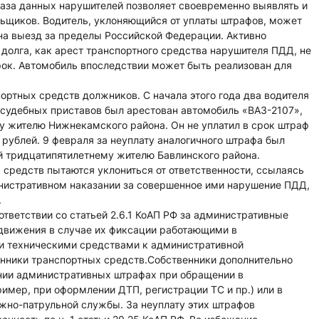
база данных нарушителей позволяет своевременно выявлять и
льщиков. Водитель, уклоняющийся от уплаты штрафов, может
на выезд за пределы Российской Федерации. Активно
долга, как арест транспортного средства нарушителя ПДД, не
рок. Автомобиль впоследствии может быть реализован для
портных средств должников. С начала этого года два водителя
 судебных приставов был арестован автомобиль «ВАЗ-2107»,
жителю Нижнекамского района. Он не уплатил в срок штраф
рублей. 9 февраля за неуплату аналогичного штрафа был
 тридцатипятилетнему жителю Бавлинского района.
средств пытаются уклониться от ответственности, ссылаясь
министративном наказании за совершенное ими нарушение ПДД,
.
ответствии со статьей 2.6.1 КоАП РФ за административные
движения в случае их фиксации работающими в
 техническими средствами к административной
енники транспортных средств.Собственники дополнительно
нии административных штрафах при обращении в
имер, при оформлении ДТП, регистрации ТС и пр.) или в
жно-патрульной службы. За неуплату этих штрафов