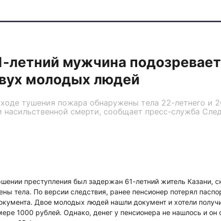
1-летний мужчина подозревает
двух молодых людей
в ходе тушения пожара обнаружены тела 22-летнего и 
и насильственной смерти, сообщает пресс-служба Сле
ршении преступления был задержан 61-летний житель Казани, с
ны тела. По версии следствия, ранее пенсионер потерял паспо
документа. Двое молодых людей нашли документ и хотели получ
ере 1000 рублей. Однако, денег у пенсионера не нашлось и он 