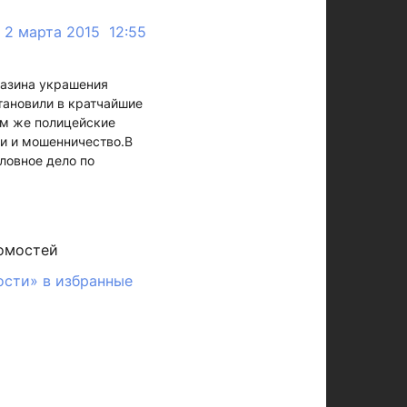
2 марта 2015 12:55
газина украшения
тановили в кратчайшие
ам же полицейские
и и мошенничество.В
ловное дело по
омостей
ости» в избранные