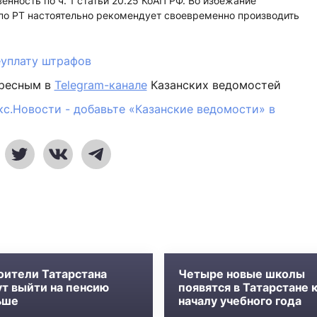
енность по ч. 1 статьи 20.25 КоАП РФ. Во избежание
по РТ настоятельно рекомендует своевременно производить
еуплату штрафов
ересным в
Telegram-канале
Казанских ведомостей
кс.Новости - добавьте «Казанские ведомости» в
оители Татарстана
Четыре новые школы
ут выйти на пенсию
появятся в Татарстане 
ьше
началу учебного года