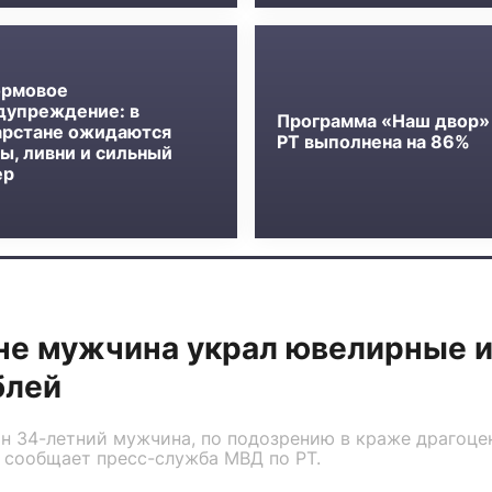
рмовое
дупреждение: в
Программа «Наш двор»
арстане ожидаются
РТ выполнена на 86%
ы, ливни и сильный
ер
не мужчина украл ювелирные и
блей
н 34-летний мужчина, по подозрению в краже драгоце
 сообщает пресс-служба МВД по РТ.