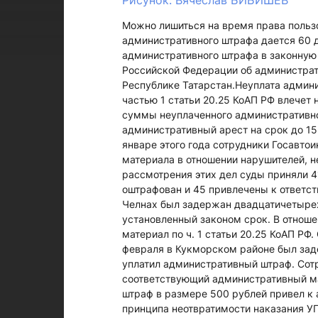
Рисунок: Вячеслав БИБИШЕВ
Можно лишиться на время права польз
административного штрафа дается 60 д
административного штрафа в законную с
Российской Федерации об администра
Республике Татарстан.Неуплата админи
частью 1 статьи 20.25 КоАП РФ влечет
суммы неуплаченного административног
административный арест на срок до 15 
январе этого года сотрудники Госавто
материала в отношении нарушителей, н
рассмотрения этих дел суды приняли 4
оштрафован и 45 привлечены к ответст
Челнах был задержан двадцатичетырех
установленный законом срок. В отнош
материал по ч. 1 статьи 20.25 КоАП РФ.
февраля в Кукморском районе был зад
уплатил административный штраф. Сот
соответствующий административный мат
штраф в размере 500 рублей привел к 
принципа неотвратимости наказания У