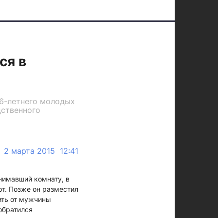
ся в
26-летнего молодых
дственного
2 марта 2015 12:41
нимавший комнату, в
рт. Позже он разместил
ить от мужчины
обратился