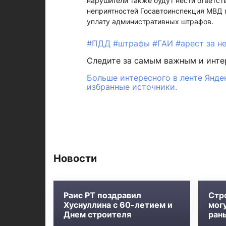
нарушители также будут нести ответств
неприятностей Госавтоинспекция МВД 
уплату административных штрафов.
#ПДД
#штрафы
#ГАИ
#арест за н
Следите за самым важным и инт
Больше интересного в ленте Янде
избранные источники.
Новости
Раис РТ поздравил
Стр
Хуснуллина с 60-летием и
мог
Днем строителя
ран