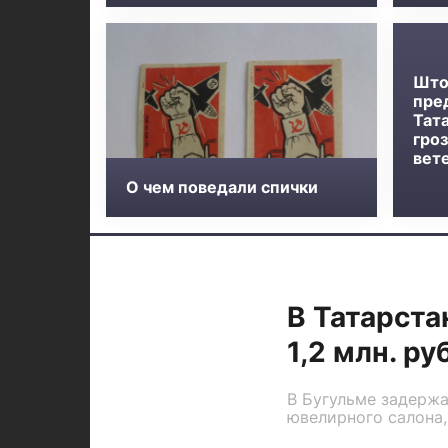
Што
пре
Тат
гроз
вет
О чем поведали спички
В Татарста
1,2 млн. ру
В Бугульме задержа
ювелирного салона,