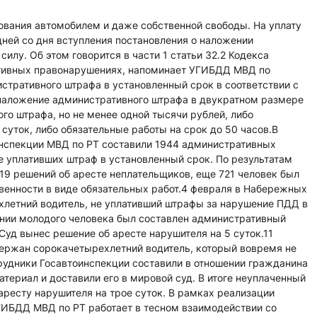
ования автомобилем и даже собственной свободы. На уплату
ней со дня вступления постановления о наложении
илу. Об этом говорится в части 1 статьи 32.2 Кодекса
тивных правонарушениях, напоминает УГИБДД МВД по
стративного штрафа в установленный срок в соответствии с
 наложение административного штрафа в двукратном размере
о штрафа, но не менее одной тысячи рублей, либо
суток, либо обязательные работы на срок до 50 часов.В
инспекции МВД по РТ составили 1944 административных
е уплативших штраф в установленный срок. По результатам
19 решений об аресте неплательщиков, еще 721 человек был
венности в виде обязательных работ.4 февраля в Набережных
летний водитель, не уплативший штрафы за нарушение ПДД в
ении молодого человека был составлен административный
 Суд вынес решение об аресте нарушителя на 5 суток.11
ержан сорокачетырехлетний водитель, который вовремя не
рудники Госавтоинспекции составили в отношении гражданина
ериал и доставили его в мировой суд. В итоге неуплаченный
аресту нарушителя на трое суток. В рамках реализации
ГИБДД МВД по РТ работает в тесном взаимодействии со