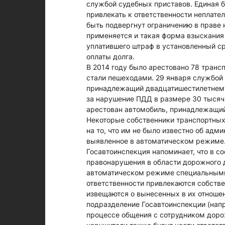
службой судебных приставов. Единая 
привлекать к ответственности неплате
быть подвергнут ограничению в праве 
применяется и такая форма взыскания 
уплатившего штраф в установленный с
оплаты долга.
В 2014 году было арестовано 78 транс
стали пешеходами. 29 января службой
принадлежащий двадцатишестилетнему 
за нарушение ПДД в размере 30 тысяч 
арестован автомобиль, принадлежащий
Некоторые собственники транспортных 
на то, что им не было известно об ад
выявленное в автоматическом режиме
Госавтоинспекция напоминает, что в со
правонарушения в области дорожного 
автоматическом режиме специальными
ответственности привлекаются собств
извещаются о вынесенных в их отноше
подразделение Госавтоинспекции (напр
процессе общения с сотрудником доро