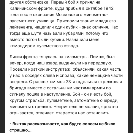
другая обстановка. Первый бой я принял на
Калининском фронте, куда прибыл в октябре 1942
года после окончания Московского минометно-
пулеметного училища. Присвоили звание младшего
лейтенанта, нацепили один кубик - знак отличия. Нас
тогда еще шутя называли кубарями, потому что
вместо погон были кубики. Назначили меня
командиром пулеметного взвода.
Линия фронта тянулась на километры. Помню, был
вечер, когда наш взвод выдвинули на передовую.
Провели краткий инструктаж, объяснили, какая часть
у нас в соседях слева и справа, какие немецкие части
впереди. С рассветом моя 23-я отдельная стрелковая
бригада вместе с остальными частями армии по
сигналу пошла в наступление. Бой - он и есть бой,
кругом стрельба, пулеметные, автоматные очереди,
минометы стреляют. Неприятель не молчит, яростно
огрызается, отвечает, старается нас остановить.
- Вы так рассказываете, как будто совсем не было
страшно...