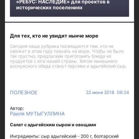
«РЕБУС: НАСЛЕДИЕ» для проектов в
исторических поселениях
Для тех, кто не увидит нынче море
Сегодня наша рубрика посвящается тем, кто не
сможет в этом году поехать на море. Чтобы не было
так грустно, предлагаем приготовить блюда из
продуктов с юга нашей страны. Хитом нынешнего
воскресного обеда станут персики и адыгейский сыр.
ПОЛЕЗНОЕ
22 июня 2018 06:24
Автор:
Раиля МУТЫГУЛЛИНА
Салат с адыгейским сыром и овощами
Ингредиенты: сыр адыгейский - 200 г, болгарский