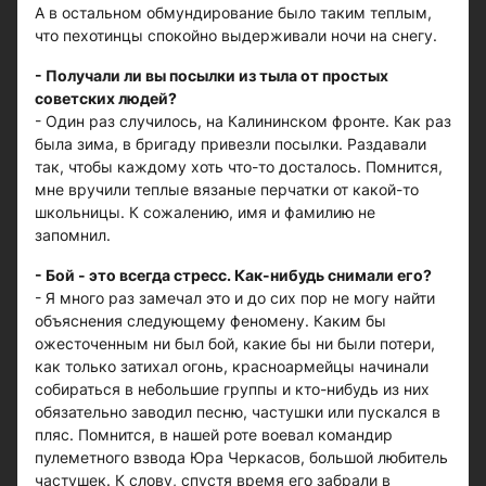
А в остальном обмундирование было таким теплым,
что пехотинцы спокойно выдерживали ночи на снегу.
- Получали ли вы посылки из тыла от простых
советских людей?
- Один раз случилось, на Калининском фронте. Как раз
была зима, в бригаду привезли посылки. Раздавали
так, чтобы каждому хоть что-то досталось. Помнится,
мне вручили теплые вязаные перчатки от какой-то
школьницы. К сожалению, имя и фамилию не
запомнил.
- Бой - это всегда стресс. Как-нибудь снимали его?
- Я много раз замечал это и до сих пор не могу найти
объяснения следующему феномену. Каким бы
ожесточенным ни был бой, какие бы ни были потери,
как только затихал огонь, красноармейцы начинали
собираться в небольшие группы и кто-нибудь из них
обязательно заводил песню, частушки или пускался в
пляс. Помнится, в нашей роте воевал командир
пулеметного взвода Юра Черкасов, большой любитель
частушек. К слову, спустя время его забрали в