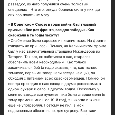
разведку, из него получился очень толковый
специалист. Что это, откуда брались силы у них, до
сих пор понять не могу.
- В Советском Союзе в годы войны был главный
призыв: «Все для фронта, все для победы». Как
снабжали в те годы пехоту?
- Снабжение было хорошее и питание тоже. На фронте
голодать не пришлось. Помню, на Калининском фронте
был у нас замечательный старшина Искандеров из
Татарии. Так вот, он заботился о нас, старался
обеспечить всем необходимым. Как только
заканчивался бой (а надо сказать, что, как только
темнело, первыми завершали всегда немцы), он
обходил с питанием всех красноармейцев. Помню, он
всегда приходил в наш взвод с двумя рюкзаками: в
одном сухари и сало, в другом водка. Поскольку у
меня во взводе все пулеметчики были старше меня (к
тому времени мне шел 19-й год), я никогда в жизни
еще не употреблял. Поэтому не пил, а мои
подчиненные обязательно, для сугреву. Все-таки