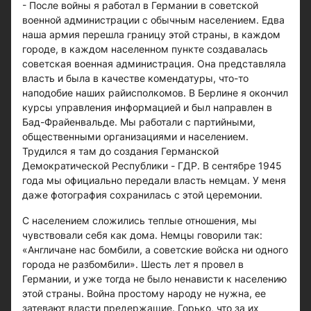
- После войны я работал в Германии в советской
военной администрации с обычным населением. Едва
наша армия перешла границу этой страны, в каждом
городе, в каждом населенном пункте создавалась
советская военная администрация. Она представляла
власть и была в качестве комендатуры, что-то
наподобие наших райисполкомов. В Берлине я окончил
курсы управления информацией и был направлен в
Бад-Фрайенвальде. Мы работали с партийными,
общественными организациями и населением.
Трудился я там до создания Германской
Демократической Республики - ГДР. В сентябре 1945
года мы официально передали власть немцам. У меня
даже фотография сохранилась с этой церемонии.
С населением сложились теплые отношения, мы
чувствовали себя как дома. Немцы говорили так:
«Англичане нас бомбили, а советские войска ни одного
города не разбомбили». Шесть лет я провел в
Германии, и уже тогда не было ненависти к населению
этой страны. Война простому народу не нужна, ее
затевают власти предержащие. Горько, что за их