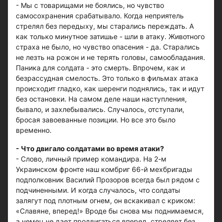
- Мы с товарищами не боялись, но чувство
самосохранения срабатывало. Когда неприятель
стрелял без передыху, мы старались переждать. А
как только минутное затишье - шли в атаку. Животного
страха не было, но чувство опасения - да. Старались
не лезть на рожон и не терять головы, самообладания.
Паника для солдата - это смерть. Впрочем, как и
безрассудная смелость. Это только в фильмах атака
происходит гладко, как шеренги поднялись, так и идут
без остановки. На самом деле наши наступления,
бывало, и захлебывались. Случалось, отступали,
бросая завоеванные позиции. Но все это было
временно.
- Что двигало солдатами во время атаки?
- Слово, личный пример командира. На 2-м
Украинском фронте наш комбриг 66-й мехбригады
подполковник Василий Прозоров всегда был рядом с
подчиненными. И когда случалось, что солдаты
залягут под плотным огнем, он вскакивал с криком:
«Славяне, вперед!» Вроде бы снова мы поднимаемся,
а немец не дает продвигаться вперед, стреляет без