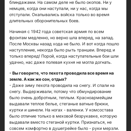
блиндажами. На самом деле не было окопов. Ни у
немцев, когда они наступали, ни у нас, когда мы
отступали. Окапывались войска только во время
длительных оборонительных боев.
Начиная с 1942 года советская армия по всем
фронтам медленно, но верно шла вперед, на запад.
После Москвы назад хода не было. И вот когда пошло
наступление, некогда было рыть траншеи. Вперед и
только вперед! Порой, когда наступательные бои шли
удачно, нас даже полевая кухня не могла догнать.
- Вы говорите, что пехота проводила все время на
земле. А как же сон, отдых?
- Даже зиму пехота проводила на снегу. И спали на
снегу. Выдерживали, потому что обмундирование
было очень добротным, теплым. Красноармейцам
выдавали теплое белье, стеганые ватные брюки,
куртки и шинели. На ногах - валенки. У комсостава
было отличие только в меховой безрукавке, которую
выдавали вместо стеганой куртки. Признаться, не
совсем комфортно в душегрейке было - руки мерзли.