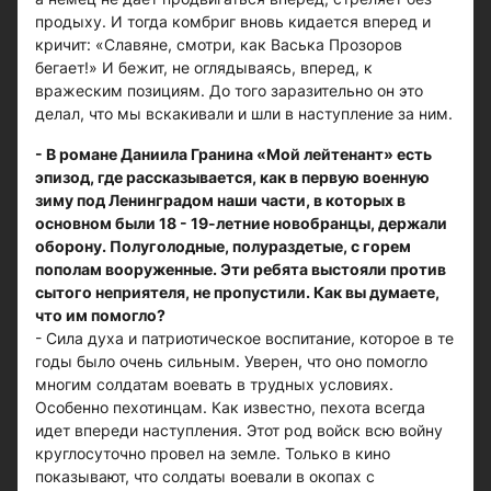
продыху. И тогда комбриг вновь кидается вперед и
кричит: «Славяне, смотри, как Васька Прозоров
бегает!» И бежит, не оглядываясь, вперед, к
вражеским позициям. До того заразительно он это
делал, что мы вскакивали и шли в наступление за ним.
- В романе Даниила Гранина «Мой лейтенант» есть
эпизод, где рассказывается, как в первую военную
зиму под Ленинградом наши части, в которых в
основном были 18 - 19-летние новобранцы, держали
оборону. Полуголодные, полураздетые, с горем
пополам вооруженные. Эти ребята выстояли против
сытого неприятеля, не пропустили. Как вы думаете,
что им помогло?
- Сила духа и патриотическое воспитание, которое в те
годы было очень сильным. Уверен, что оно помогло
многим солдатам воевать в трудных условиях.
Особенно пехотинцам. Как известно, пехота всегда
идет впереди наступления. Этот род войск всю войну
круглосуточно провел на земле. Только в кино
показывают, что солдаты воевали в окопах с