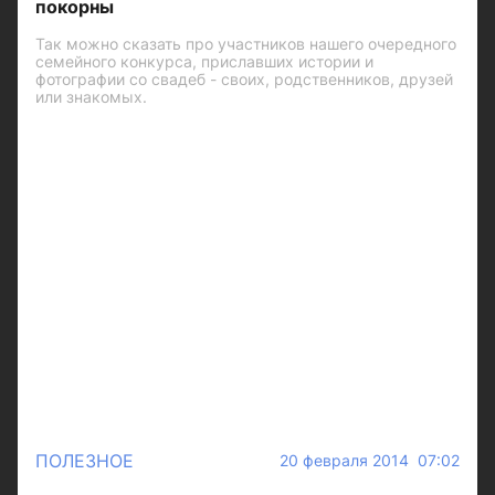
покорны
Так можно сказать про участников нашего очередного
семейного конкурса, приславших истории и
фотографии со свадеб - своих, родственников, друзей
или знакомых.
ПОЛЕЗНОЕ
20 февраля 2014 07:02