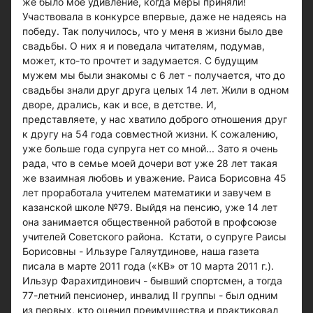
же было мое удивление, когда меры приняли!
Участвовала в конкурсе впервые, даже не надеясь на
победу. Так получилось, что у меня в жизни было две
свадьбы. О них я и поведала читателям, подумав,
может, кто-то прочтет и задумается. С будущим
мужем мы были знакомы с 6 лет - получается, что до
свадьбы знали друг друга целых 14 лет. Жили в одном
дворе, дрались, как и все, в детстве. И,
представляете, у нас хватило доброго отношения друг
к другу на 54 года совместной жизни. К сожалению,
уже больше года супруга нет со мной... Зато я очень
рада, что в семье моей дочери вот уже 28 лет такая
же взаимная любовь и уважение. Раиса Борисовна 45
лет проработала учителем математики и завучем в
казанской школе №79. Выйдя на пенсию, уже 14 лет
она занимается общественной работой в профсоюзе
учителей Советского района. Кстати, о супруге Раисы
Борисовны - Ильзуре Галяутдинове, наша газета
писала в марте 2011 года («КВ» от 10 марта 2011 г.).
Ильзур Фарахитдинович - бывший спортсмен, а тогда
77-летний пенсионер, инвалид II группы - был одним
из первых, кто оценил преимущества и практиковал