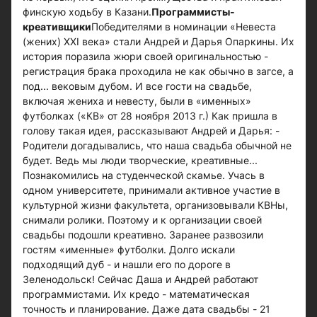
финскую ходьбу в Казани.
Программисты-
креативщики
Победителями в номинации «Невеста
(жених) XXI века» стали Андрей и Дарья Опаркины. Их
история поразила жюри своей оригинальностью -
регистрация брака проходила не как обычно в загсе, а
под... вековым дубом. И все гости на свадьбе,
включая жениха и невесту, были в «именных»
футболках («КВ» от 28 ноября 2013 г.) Как пришла в
голову такая идея, рассказывают Андрей и Дарья: -
Родители догадывались, что наша свадьба обычной не
будет. Ведь мы люди творческие, креативные...
Познакомились на студенческой скамье. Учась в
одном университете, принимали активное участие в
культурной жизни факультета, организовывали КВНы,
снимали ролики. Поэтому и к организации своей
свадьбы подошли креативно. Заранее развозили
гостям «именные» футболки. Долго искали
подходящий дуб - и нашли его по дороге в
Зеленодольск! Сейчас Даша и Андрей работают
программистами. Их кредо - математическая
точность и планирование. Даже дата свадьбы - 21