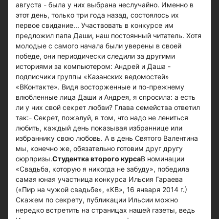
августа - была у них выбрана неслучайно. Именно в
этот день, только три года назад, состоялось их
первое свидание... Участвовать в конкурсе им
предложил папа Даши, наш постоянный читатель. Хотя
молодые с самого начала были уверены в своей
победе, они периодически следили за другими
историями за компьютером: Андрей и Даша -
подписчики группы «Казанских ведомостей»
«ВКонтакте». Видя восторженные и по-прежнему
влюбленные лица Даши и Андрея, я спросила: а есть
ли у них свой секрет любви? Глава семейства ответил
так:- Секрет, пожалуй, в том, что надо не лениться
любить, каждый день показывая избраннице или
избраннику свою любовь. А в день Святого Валентина
мы, конечно же, обязательно готовим друг другу
сюрпризы.
Студентка второго курса
В номинации
«Свадьба, которую я никогда не забуду», победила
самая юная участница конкурса Ильсия Гараева
(«Пир на чужой свадьбе», «КВ», 16 января 2014 г.)
Скажем по секрету, публикации Ильсии можно
нередко встретить на страницах нашей газеты, ведь