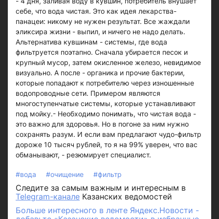
- 4 дня, заливая воду в кувшин, потребитель внушает
себе, что вода чистая. Это как идея лекарства-
панацеи: никому не нужен результат. Все жаждали
эликсира жизни - выпил, и ничего не надо делать.
Альтернатива кувшинам - системы, где вода
фильтруется поэтапно. Сначала убирается песок и
крупный мусор, затем окисленное железо, невидимое
визуально. А после - органика и прочие бактерии,
которые попадают к потребителю через изношенные
водопроводные сети. Примером являются
многоступенчатые системы, которые устанавливают
под мойку.- Необходимо понимать, что чистая вода -
это важно для здоровья. Но в погоне за ним нужно
сохранять разум. И если вам предлагают чудо-фильтр
дороже 10 тысяч рублей, то я на 99% уверен, что вас
обманывают, - резюмирует специалист.
#вода
#очищение
#фильтр
Следите за самым важным и интересным в
Telegram-канале
Казанских ведомостей
Больше интересного в ленте Яндекс.Новости -