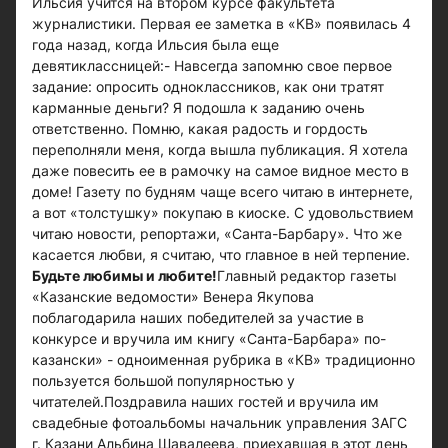
Ильсия учится на втором курсе факультета
журналистики. Первая ее заметка в «КВ» появилась 4
года назад, когда Ильсия была еще
девятиклассницей:- Навсегда запомню свое первое
задание: опросить одноклассников, как они тратят
карманные деньги? Я подошла к заданию очень
ответственно. Помню, какая радость и гордость
переполняли меня, когда вышла публикация. Я хотела
даже повесить ее в рамочку на самое видное место в
доме! Газету по будням чаще всего читаю в интернете,
а вот «толстушку» покупаю в киоске. С удовольствием
читаю новости, репортажи, «Санта-Барбару». Что же
касается любви, я считаю, что главное в ней терпение.
Будьте любимы и любите!
Главный редактор газеты
«Казанские ведомости» Венера Якупова
поблагодарила наших победителей за участие в
конкурсе и вручила им книгу «Санта-Барбара» по-
казански» - одноименная рубрика в «КВ» традиционно
пользуется большой популярностью у
читателей.Поздравила наших гостей и вручила им
свадебные фотоальбомы начальник управления ЗАГС
г. Казани Альбина Шавалеева, приехавшая в этот день